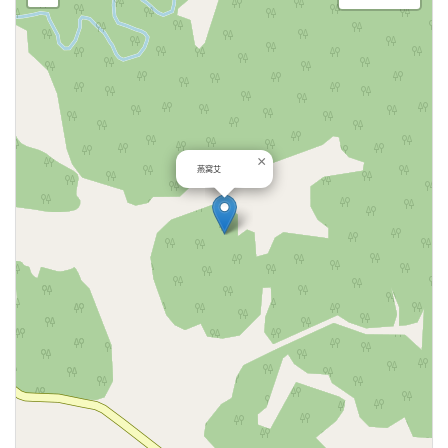
×
燕窝艾