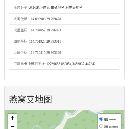
所属分类:
地名地址信息;普通地名;村庄级地名
大地坐标:
114.698908,29.799478
火星坐标:
114.704057,29.796893
图吧坐标:
114.701927,29.793011
百度坐标:
114.710515,29.803129
百度墨卡托米制坐标:
12769655.062854,3456837.447242
燕窝艾地图
+
街道 Street
−
卫星 Satellite