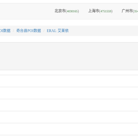
北京市
(
)
上海市
(
)
广州市
(
4030165
4751559
35
OI数据
奇台县POI数据
ERAL·艾莱依