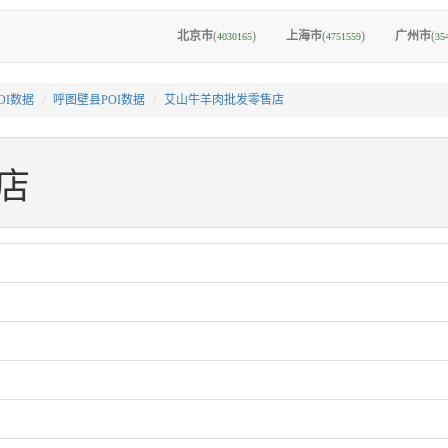
北京市
(
)
上海市
(
)
广州市
(
4030165
4751559
35
OI数据
呼图壁县POI数据
艾山牛羊肉批发零售店
店