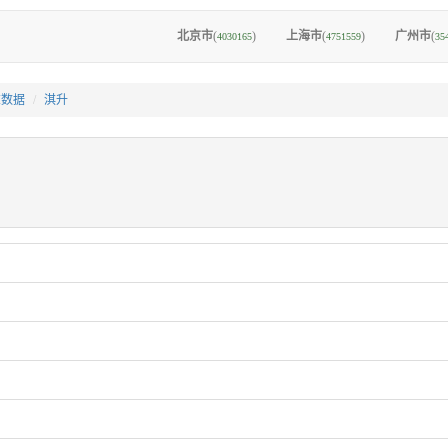
北京市
(
)
上海市
(
)
广州市
(
4030165
4751559
35
I数据
淇升