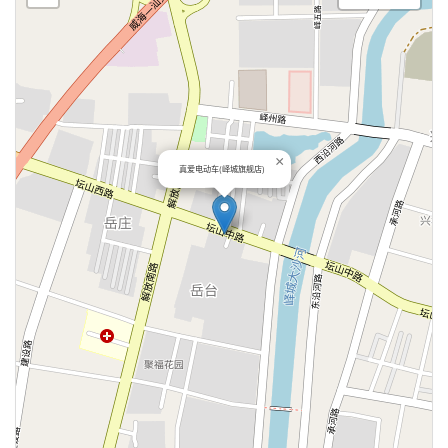
×
真爱电动车(峄城旗舰店)