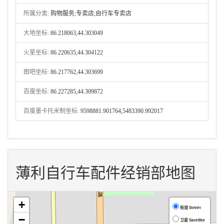
所属分类:
购物服务;专卖店;自行车专卖店
大地坐标:
86.218063,44.303049
火星坐标:
86.220635,44.304122
图吧坐标:
86.217762,44.303699
百度坐标:
86.227285,44.309872
百度墨卡托米制坐标:
9598881.901764,5483390.992017
薄利自行车配件经销部地图
+
街道 Street
−
卫星 Satellite