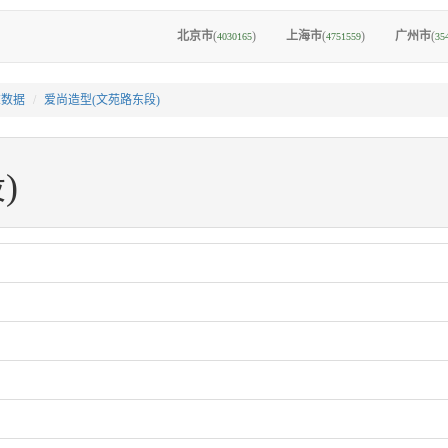
北京市
(
)
上海市
(
)
广州市
(
4030165
4751559
35
I数据
爱尚造型(文苑路东段)
)