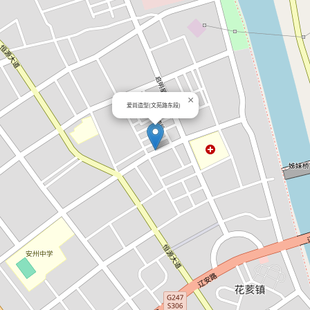
×
爱尚造型(文苑路东段)