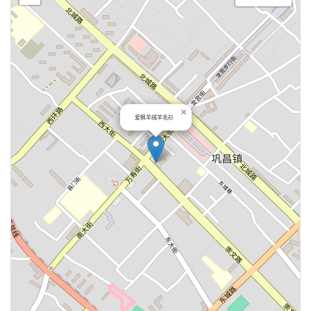
×
爱枫羊绒羊毛衫