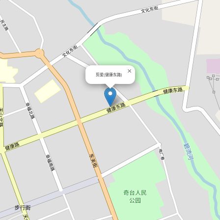
×
剪爱(健康东路)