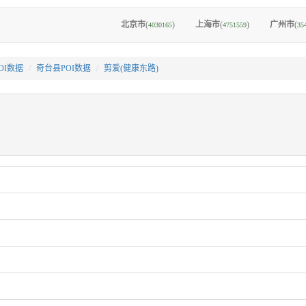
北京市
(
)
上海市
(
)
广州市
(
4030165
4751559
35
OI数据
奇台县POI数据
剪爱(健康东路)