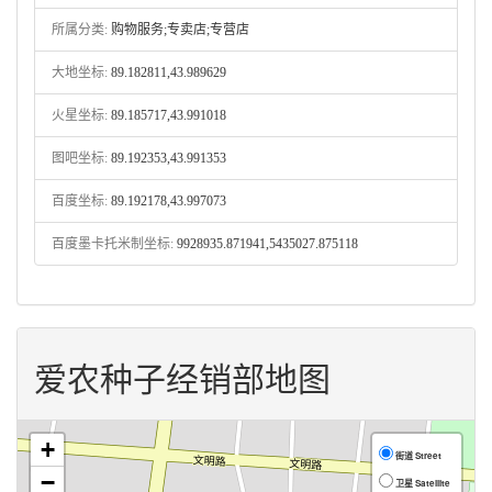
所属分类:
购物服务;专卖店;专营店
大地坐标:
89.182811,43.989629
火星坐标:
89.185717,43.991018
图吧坐标:
89.192353,43.991353
百度坐标:
89.192178,43.997073
百度墨卡托米制坐标:
9928935.871941,5435027.875118
爱农种子经销部地图
+
街道 Street
−
卫星 Satellite