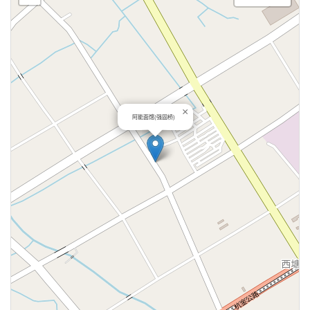
×
阿能面馆(强固桥)