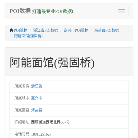
POI数据
打造最专业POI数据!
Toggle
navigation
POI数据
浙江省POI数据
嘉兴市POI数据
海盐县POI数据
阿能面馆(强固桥)
阿能面馆(强固桥)
所属省份:
浙江省
所属城市:
嘉兴市
所属区县:
海盐县
详细地址:
西塘街道西场北路587号
电话号码:
18815251627