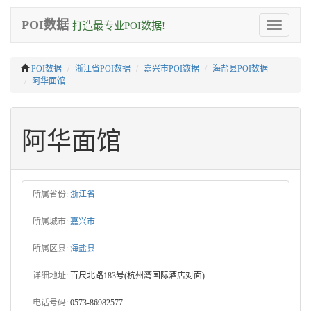
POI数据
打造最专业POI数据!
Toggle
navigation
POI数据
浙江省POI数据
嘉兴市POI数据
海盐县POI数据
阿华面馆
阿华面馆
所属省份:
浙江省
所属城市:
嘉兴市
所属区县:
海盐县
详细地址:
百尺北路183号(杭州湾国际酒店对面)
电话号码:
0573-86982577