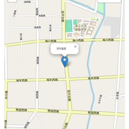
×
阿华面馆