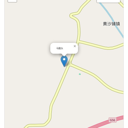
×
马鞍头