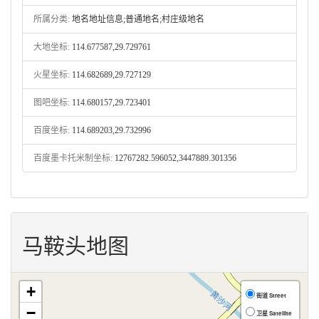
所属分类:
地名地址信息;普通地名;村庄级地名
大地坐标:
114.677587,29.729761
火星坐标:
114.682689,29.727129
图吧坐标:
114.680157,29.723401
百度坐标:
114.689203,29.732996
百度墨卡托米制坐标:
12767282.596052,3447889.301356
马鞍头地图
+
街道 Street
−
卫星 Satellite