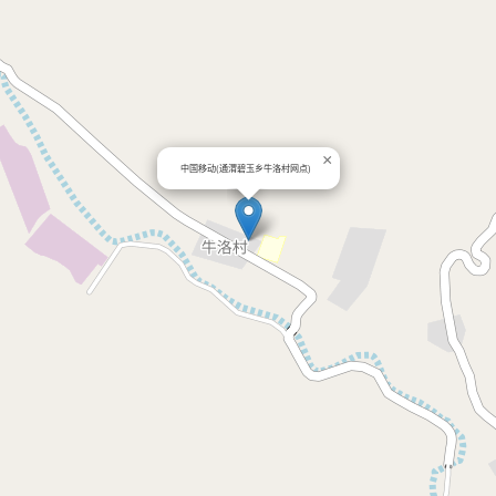
×
中国移动(通渭碧玉乡牛洛村网点)