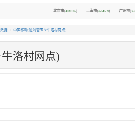
北京市
(
)
上海市
(
)
广州市
(
4030165
4751559
35
I数据
中国移动(通渭碧玉乡牛洛村网点)
牛洛村网点)