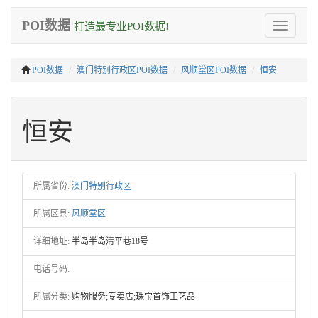
POI数据
打造最专业POI数据!
Toggle
navigation
POI数据
澳门特别行政区POI数据
风顺堂区POI数据
恒安
恒安
所属省份:
澳门特别行政区
所属区县:
风顺堂区
详细地址:
半岛半岛清平巷18号
电话号码:
所属分类:
购物服务;专卖店;珠宝首饰工艺品