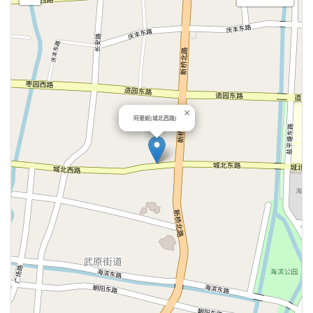
×
阿曼妮(城北西路)