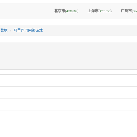
北京市
(
)
上海市
(
)
广州市
(
4030165
4751559
35
I数据
阿里巴巴网络游戏