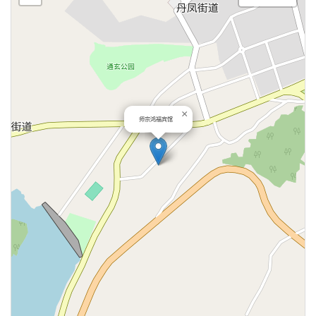
×
师宗鸿福宾馆