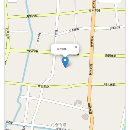
×
阿冲面酷