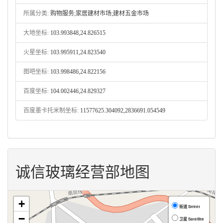
所属分类:
购物服务;家居建材市场;建材五金市场
大地坐标:
103.993848,24.826515
火星坐标:
103.995911,24.823540
图吧坐标:
103.998486,24.822156
百度坐标:
104.002446,24.829327
百度墨卡托米制坐标:
11577625.304092,2836691.054549
诚信玻璃经营部地图
+
街道 Street
−
卫星 Satellite