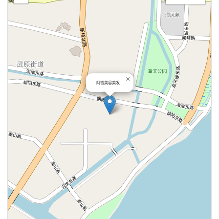
×
阿雪美容美发