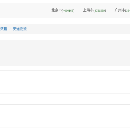
北京市
(
)
上海市
(
)
广州市
(
4030165
4751559
35
I数据
安通物流