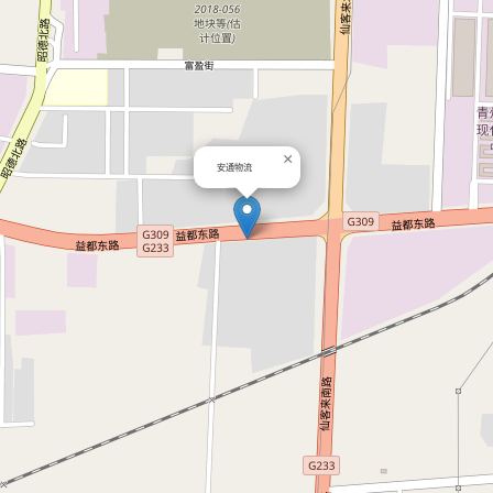
×
安通物流