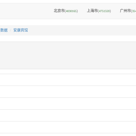
北京市
(
)
上海市
(
)
广州市
(
4030165
4751559
35
I数据
安康宾馆