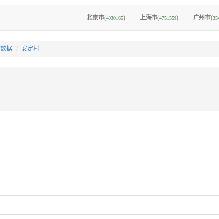
北京市
(
)
上海市
(
)
广州市
(
4030165
4751559
35
I数据
安定村