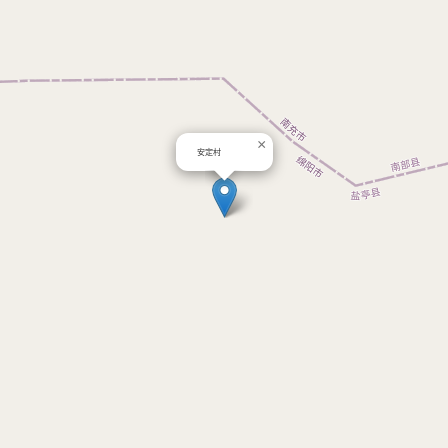
×
安定村