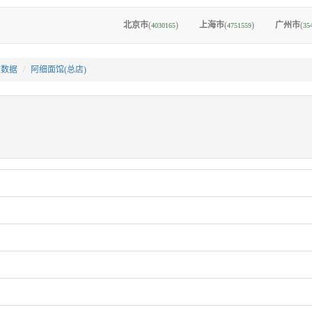
北京市
(
)
上海市
(
)
广州市
(
4030165
4751559
35
I数据
阿细面馆(总店)