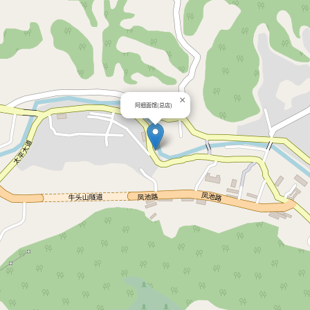
×
阿细面馆(总店)