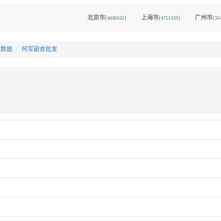
北京市
(
)
上海市
(
)
广州市
(
4030165
4751559
35
I数据
阿军副食批发