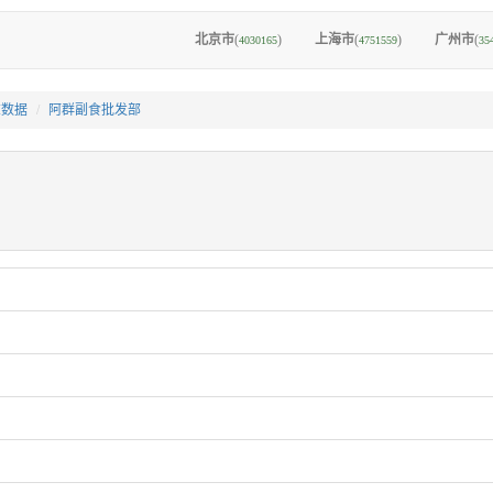
北京市
(
)
上海市
(
)
广州市
(
4030165
4751559
35
I数据
阿群副食批发部