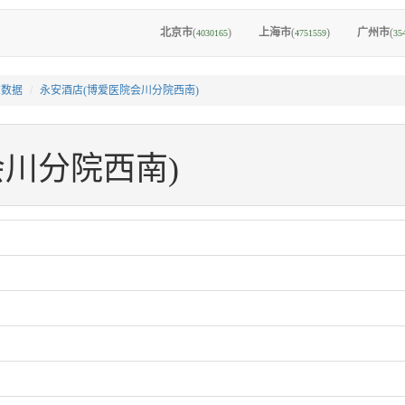
北京市
(
)
上海市
(
)
广州市
(
4030165
4751559
35
I数据
永安酒店(博爱医院会川分院西南)
川分院西南)