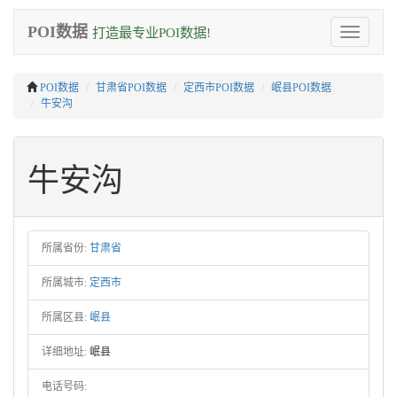
POI数据
打造最专业POI数据!
Toggle
navigation
POI数据
甘肃省POI数据
定西市POI数据
岷县POI数据
牛安沟
牛安沟
所属省份:
甘肃省
所属城市:
定西市
所属区县:
岷县
详细地址:
岷县
电话号码: