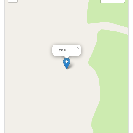
×
牛安沟