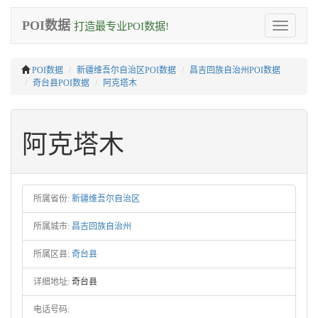
POI数据
打造最专业POI数据!
Toggle
navigation
POI数据
新疆维吾尔自治区POI数据
昌吉回族自治州POI数据
奇台县POI数据
阿克塔木
阿克塔木
所属省份:
新疆维吾尔自治区
所属城市:
昌吉回族自治州
所属区县:
奇台县
详细地址:
奇台县
电话号码: