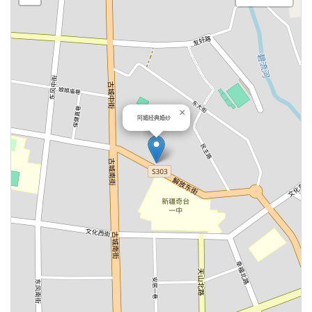
×
阿媚经典婚纱