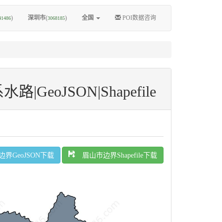
)
深圳市
(
)
全国
POI数据咨询
41486
3068185
oJSON|Shapefile
界GeoJSON下载
眉山市边界Shapefile下载