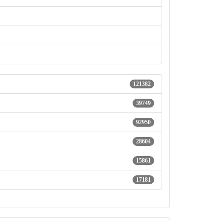
121382
39749
92950
28604
15861
17181