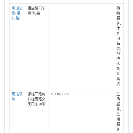
阿迪达
祖庙路兴华
购
斯(祖
商场6层
物
庙路)
服
务;
体
育
用
品
店;
阿
迪
达
斯
专
卖
店
阿达银
张槎三路与
18138521729
生
饰
仙槎南路交
活
叉口东50米
服
务;
生
活
服
务