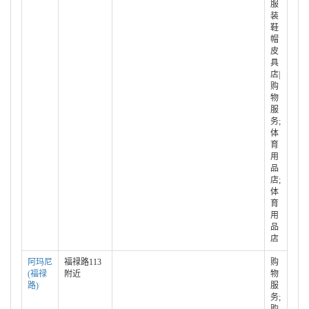
服
装
鞋
帽
皮
具
店|
购
物
服
务;
体
育
用
品
店;
体
育
用
品
店
阿玛尼
福禄路113
购
(福禄
附近
物
路)
服
务;