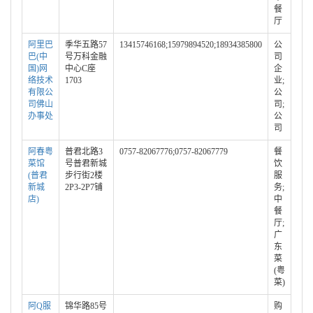
餐
厅
阿里巴
季华五路57
13415746168;15979894520;18934385800
公
巴(中
号万科金融
司
国)网
中心C座
企
络技术
1703
业;
有限公
公
司佛山
司;
办事处
公
司
阿春粤
普君北路3
0757-82067776;0757-82067779
餐
菜馆
号普君新城
饮
(普君
步行街2楼
服
新城
2P3-2P7铺
务;
店)
中
餐
厅;
广
东
菜
(粤
菜)
阿Q服
锦华路85号
购