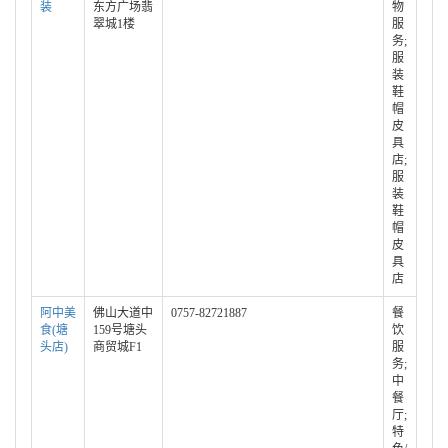
装
东方广场翡
物
翠城1楼
服
务;
服
装
鞋
帽
皮
具
店;
服
装
鞋
帽
皮
具
店
阿中美
佛山大道中
0757-82721887
餐
食(塘
159号塘头
饮
头店)
商贸城F1
服
务;
中
餐
厅;
特