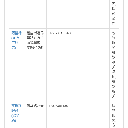
司;
医
药
公
司
阿里棒
祖庙街道锦
0757-88318768
餐
(东方
华路东方广
饮
广场
场翡翠城1
服
店)
楼B04号铺
务;
餐
饮
相
关
场
所;
餐
饮
相
关
亨得利
锦华路23号
18825401188
购
眼镜
物
(锦华
服
路)
务;
专