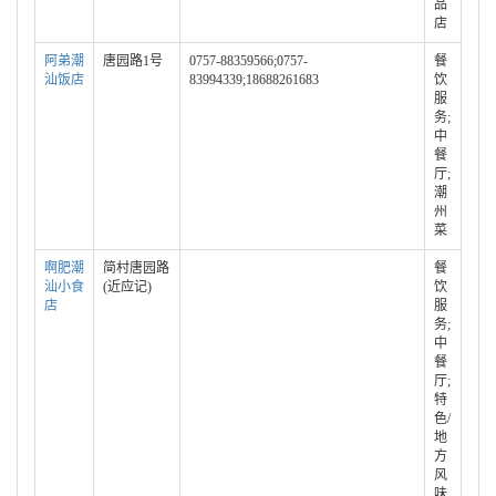
品
店
阿弟潮
唐园路1号
0757-88359566;0757-
餐
汕饭店
83994339;18688261683
饮
服
务;
中
餐
厅;
潮
州
菜
啊肥潮
简村唐园路
餐
汕小食
(近应记)
饮
店
服
务;
中
餐
厅;
特
色/
地
方
风
味