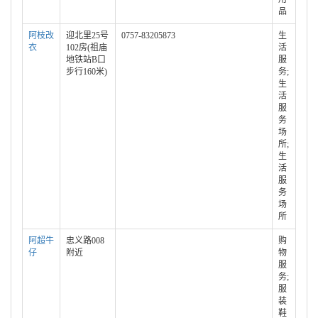
品
阿枝改
迎北里25号
0757-83205873
生
衣
102房(祖庙
活
地铁站B口
服
步行160米)
务;
生
活
服
务
场
所;
生
活
服
务
场
所
阿超牛
忠义路008
购
仔
附近
物
服
务;
服
装
鞋