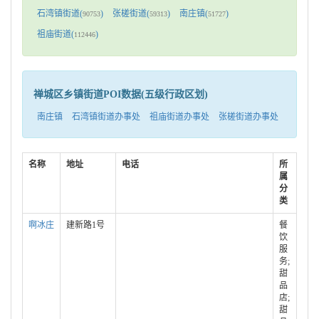
石湾镇街道(
)
张槎街道(
)
南庄镇(
)
90753
59313
51727
祖庙街道(
)
112446
禅城区乡镇街道POI数据(五级行政区划)
南庄镇
石湾镇街道办事处
祖庙街道办事处
张槎街道办事处
名称
地址
电话
所
属
分
类
啊冰庄
建新路1号
餐
饮
服
务;
甜
品
店;
甜