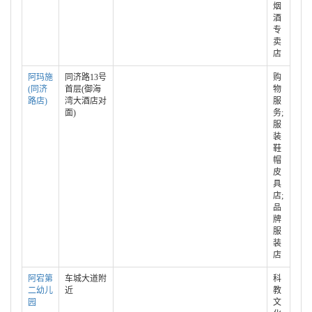
烟
酒
专
卖
店
阿玛施
同济路13号
购
(同济
首层(御海
物
路店)
湾大酒店对
服
面)
务;
服
装
鞋
帽
皮
具
店;
品
牌
服
装
店
阿宕第
车城大道附
科
二幼儿
近
教
园
文