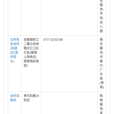
化
服
务;
学
校;
幼
儿
园
古桥客
张槎镇轻工
0757-82502508
餐
家食府
二路与风林
饮
(张槎
路交汇口红
服
店)(暂
灯处(御璟
务;
停营
上院旁边、
中
业)
颐德酒店首
餐
层)
厅;
广
东
菜
(粤
菜)
皮阿诺
季华四路39
购
橱柜
附近
物
服
务;
家