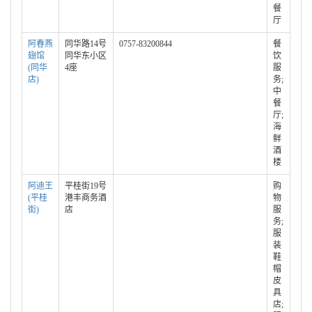
餐
厅
阿春燕
同华路14号
0757-83200844
餐
翅馆
同华东小区
饮
(同华
4座
服
店)
务;
中
餐
厅;
海
鲜
酒
楼
阿迪王
平桂街19号
购
(平桂
港丰商务酒
物
街)
店
服
务;
服
装
鞋
帽
皮
具
店;