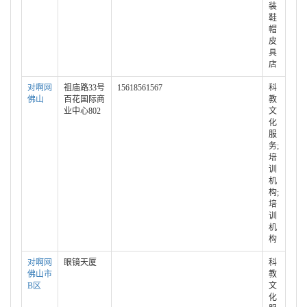
装
鞋
帽
皮
具
店
对啊网
祖庙路33号
15618561567
科
佛山
百花国际商
教
业中心802
文
化
服
务;
培
训
机
构;
培
训
机
构
对啊网
眼镜天厦
科
佛山市
教
B区
文
化