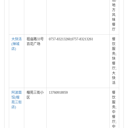
色/
地
方
风
味
餐
厅
大快活
祖庙路33号
0757-83213260;0757-83213261
餐
(禅城
百花广场
饮
店)
服
务;
快
餐
厅;
大
快
活
阿波面
榴苑三街小
13760918959
餐
馆(榴
区
饮
苑三街
服
店)
务;
中
餐
厅;
中