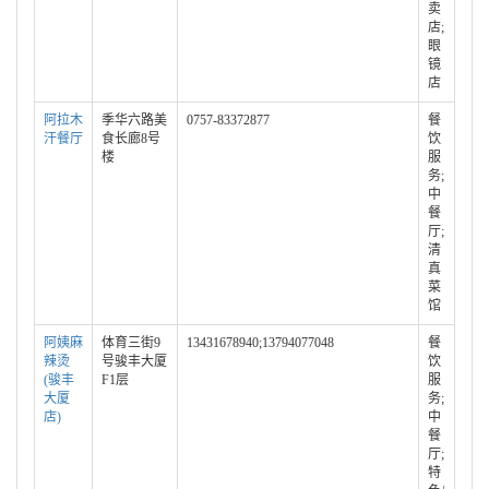
卖
店;
眼
镜
店
阿拉木
季华六路美
0757-83372877
餐
汗餐厅
食长廊8号
饮
楼
服
务;
中
餐
厅;
清
真
菜
馆
阿姨麻
体育三街9
13431678940;13794077048
餐
辣烫
号骏丰大厦
饮
(骏丰
F1层
服
大厦
务;
店)
中
餐
厅;
特