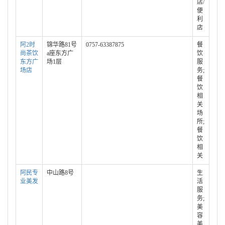
店/
便
利
店
阿2时
锦华路81号
0757-63387875
餐
尚茶饮
a座东方广
饮
东方广
场1层
服
场店
务;
餐
饮
相
关
场
所;
餐
饮
相
关
阿民专
中山路8号
生
业美发
活
服
务;
美
容
美