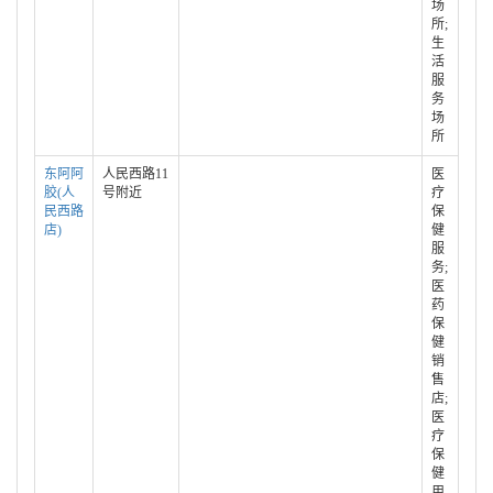
场
所;
生
活
服
务
场
所
东阿阿
人民西路11
医
胶(人
号附近
疗
民西路
保
店)
健
服
务;
医
药
保
健
销
售
店;
医
疗
保
健
用