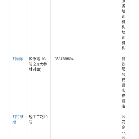
服
务;
培
训
机
构;
培
训
机
构
阿俪家
燎原路108
13531388804
餐
号之3(大参
饮
林对面)
服
务;
糕
饼
店;
糕
饼
店
阿特维
轻工二路10
公
斯
号
司
企
业;
公