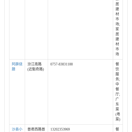
居
建
材
市
场;
家
居
建
材
市
场
阿薛烧
汾江南路
0757-83831188
餐
腊
(近魁奇路)
饮
服
务;
中
餐
厅;
广
东
菜
(粤
菜)
沙县小
普君西路普
13202353969
餐