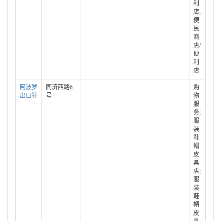
利
店;
便
民
商
店/
便
利
店
阿波罗
同济西路6
购
出口鞋
号
物
服
务;
服
装
鞋
帽
皮
具
店;
服
装
鞋
帽
皮