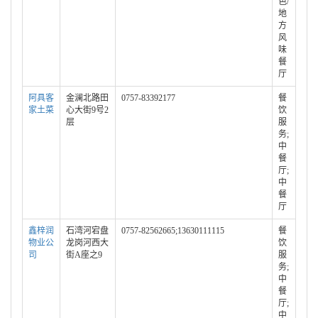
色/
地
方
风
味
餐
厅
阿具客
金澜北路田
0757-83392177
餐
家土菜
心大街9号2
饮
层
服
务;
中
餐
厅;
中
餐
厅
鑫梓润
石湾河宕盘
0757-82562665;13630111115
餐
物业公
龙岗河西大
饮
司
街A座之9
服
务;
中
餐
厅;
中