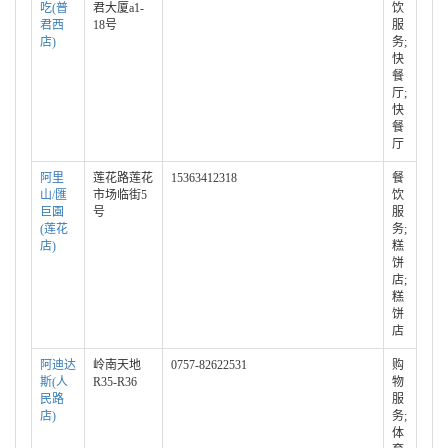
吃(普
君大厦a1-
饮
君西
18号
服
店)
务;
快
餐
厅;
快
餐
厅
阿里
莲花路莲花
15363412318
餐
山/匯
市场临街5
饮
巨園
号
服
(莲花
务;
店)
糕
饼
店;
糕
饼
店
阿迪达
岭南天地
0757-82622531
购
斯(人
R35-R36
物
民路
服
店)
务;
体