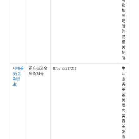
购
物
相
关
场
所;
购
物
相
关
场
所
阿梅美
祖庙街道金
0757-83217211
生
发(金
鱼街34号
活
鱼街
服
店)
务;
美
容
美
发
店;
美
容
美
发
店