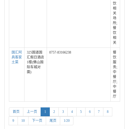
饮
相
关
场
所;
餐
饮
相
关
国汇阿
325国道国
0757-83166238
餐
具客家
汇假日酒店
饮
土菜
1楼(佛山国
服
际车城对
务;
面)
中
餐
厅;
中
餐
厅
首页
上一页
1
2
3
4
5
6
7
8
9
10
下一页
尾页
1/20