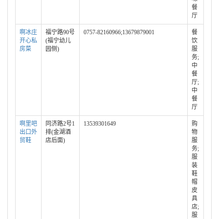
餐
厅
啊冰庄
福宁路90号
0757-82160966;13679879001
餐
开心私
(福宁幼儿
饮
房菜
园侧)
服
务;
中
餐
厅;
中
餐
厅
啊里吧
同济路2号1
13539301649
购
出口外
排(金湖酒
物
贸鞋
店后面)
服
务;
服
装
鞋
帽
皮
具
店;
服