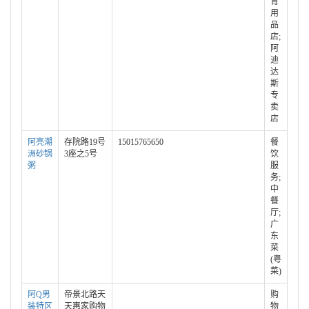
育
用
品
店;
阿
迪
达
斯
专
卖
店
阿亮潮
存院路19号
15015765650
餐
洲砂锅
3座之5号
饮
粥
服
务;
中
餐
厅;
广
东
菜
(粤
菜)
阿Q男
帝景北路天
购
装特区
天惠家购物
物