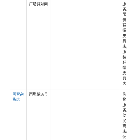
广场斜对面
服
务;
服
装
鞋
帽
皮
具
店;
服
装
鞋
帽
皮
具
店
阿智杂
南堤路56号
购
货店
物
服
务;
便
民
商
店/
便