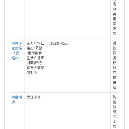
发
店;
美
容
美
发
店
阿俪诗
东方广场红
18923170526
餐
家蛋糕
宝石4号铺
饮
(人民
(惠海数字
服
路店)
生活广场正
务;
对面)世纪
糕
东方大酒楼
饼
斜对面
店;
糕
饼
店
阿金烟
大江市场
购
店
物
服
务;
专
卖
店;