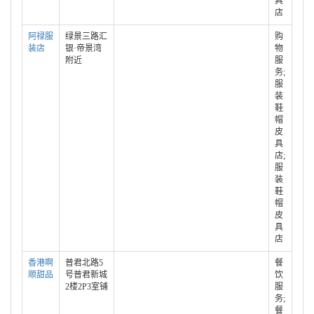
具
店
阿禄服
绿景三路汇
购
装店
银·帝景湾
物
附近
服
务;
服
装
鞋
帽
皮
具
店;
服
装
鞋
帽
皮
具
店
香港啊
普君北路5
餐
顺甜品
号普君新城
饮
2楼2P3室铺
服
务;
餐