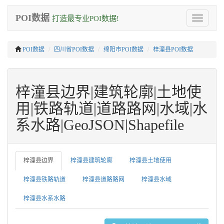
POI数据
打造最专业POI数据!
Toggle
navigation
POI数据
四川省POI数据
绵阳市POI数据
梓潼县POI数据
梓潼县边界|建筑轮廓|土地使
用|铁路轨道|道路路网|水域|水
系水路|GeoJSON|Shapefile
梓潼县边界
梓潼县建筑轮廓
梓潼县土地使用
梓潼县铁路轨道
梓潼县道路路网
梓潼县水域
梓潼县水系水路