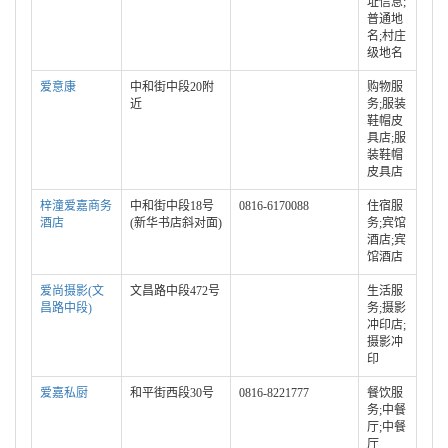
址信息;
普通地
名;村庄
级地名
爱意康
中和街中段20附
购物服
近
务;服装
鞋帽皮
具店;服
装鞋帽
皮具店
梓潼爱嘉商务
中和街中段18号
0816-6170088
住宿服
酒店
(新华书店斜对面)
务;宾馆
酒店;宾
馆酒店
爱尚摄影(文
文昌路中段472号
生活服
昌路中段)
务;摄影
冲印店;
摄影冲
印
爱嘉私厨
和平街西段30号
0816-8221777
餐饮服
务;中餐
厅;中餐
厅