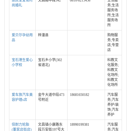
惠民堂爱诺时
文昌路中段342
0816-8215458
生活服
尚婚礼
务;生活
服务场
所;生活
服务场
所
爱贝尔孕幼用
梓潼县
购物服
品
务;专卖
店;专营
店
宝石港生爱心
宝石乡小学(302
科教文
小学校
省道北)
化服务;
科教文
化场所;
科教文
化场所
爱车族汽车美
金牛大道中段473
18681650182
汽车服
容护理s店
号附近
务;汽车
养护/装
饰;汽车
养护
倍耐力轮胎
文昌镇小康路东
18990199381
汽车服
(董家店街店)
段万安街197号大
务;汽车