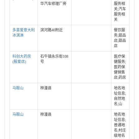
华汽车修理厂旁
服务相
关;汽车
服务相
关
多喜爱意大利
滨河路40附近
餐饮服
冰淇淋
务;甜品
店;甜品
店
科创大药房
石牛镇永乐街108
医疗保
(殷爱店)
号
健服务;
医药保
健销售
店;药房
马鞍山
梓潼县
地名地
址信息;
自然地
名;山
马鞍山
梓潼县
地名地
址信息;
普通地
名;村庄
级地名