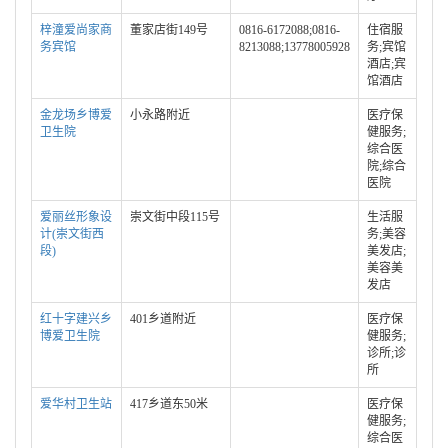
梓潼爱尚家商
董家店街149号
0816-6172088;0816-
住宿服
务宾馆
8213088;13778005928
务;宾馆
酒店;宾
馆酒店
金龙场乡博爱
小永路附近
医疗保
卫生院
健服务;
综合医
院;综合
医院
爱丽丝形象设
崇文街中段115号
生活服
计(崇文街西
务;美容
段)
美发店;
美容美
发店
红十字建兴乡
401乡道附近
医疗保
博爱卫生院
健服务;
诊所;诊
所
爱华村卫生站
417乡道东50米
医疗保
健服务;
综合医