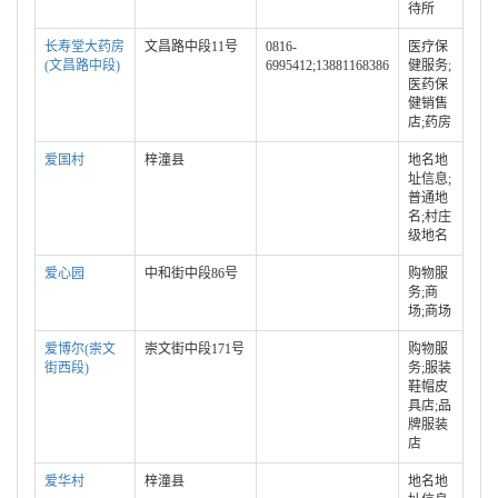
待所
长寿堂大药房
文昌路中段11号
0816-
医疗保
(文昌路中段)
6995412;13881168386
健服务;
医药保
健销售
店;药房
爱国村
梓潼县
地名地
址信息;
普通地
名;村庄
级地名
爱心园
中和街中段86号
购物服
务;商
场;商场
爱博尔(崇文
崇文街中段171号
购物服
街西段)
务;服装
鞋帽皮
具店;品
牌服装
店
爱华村
梓潼县
地名地