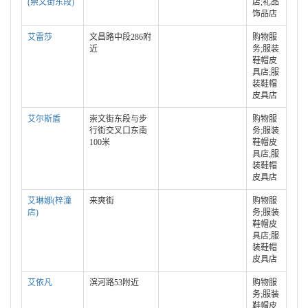
(崇文街东段)
店;礼品
饰品店
艾雷莎
文昌路中段286附
购物服
近
务;服装
鞋帽皮
具店;服
装鞋帽
皮具店
艾尔斯盾
崇文街东段与步
购物服
行街交叉口东南
务;服装
100米
鞋帽皮
具店;服
装鞋帽
皮具店
艾琳娜(梓潼
来爽街
购物服
店)
务;服装
鞋帽皮
具店;服
装鞋帽
皮具店
艾依凡
滨河路53附近
购物服
务;服装
鞋帽皮