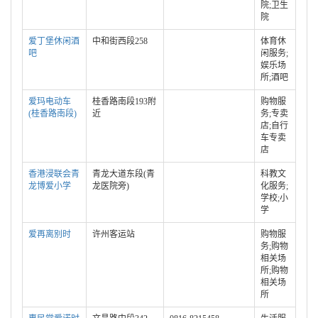
院;卫生
院
爱丁堡休闲酒
中和街西段258
体育休
吧
闲服务;
娱乐场
所;酒吧
爱玛电动车
桂香路南段193附
购物服
(桂香路南段)
近
务;专卖
店;自行
车专卖
店
香港浸联会青
青龙大道东段(青
科教文
龙博爱小学
龙医院旁)
化服务;
学校;小
学
爱再离别时
许州客运站
购物服
务;购物
相关场
所;购物
相关场
所