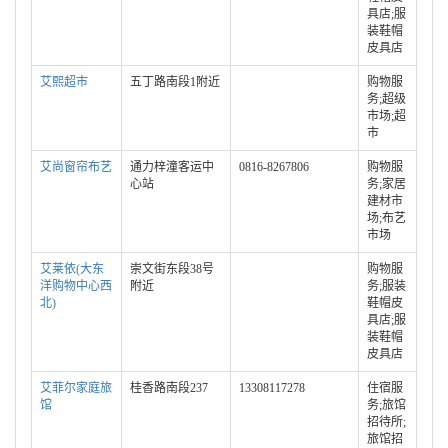
具店;服
装鞋帽
皮具店
艾熙超市
五丁路南段1附近
购物服
务;超级
市场;超
市
艾尚窗帘布艺
通力梓潼客运中
0816-8267806
购物服
心站
务;家居
建材市
场;布艺
市场
艾莱依(大东
崇文街东段38号
购物服
洋购物中心西
附近
务;服装
北)
鞋帽皮
具店;服
装鞋帽
皮具店
艾菲尔家庭旅
桂香路南段237
13308117278
住宿服
馆
务;旅馆
招待所;
旅馆招