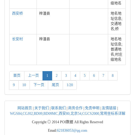
级地名
西安桥
梓潼县
地名地
址信息;
交通地
名;桥
长安村
梓潼县
地名地
址信息;
普通地
名;村庄
级地名
首页
上一页
1
2
3
4
5
6
7
8
9
10
下一页
尾页
1/20
网站首页
|
关于我们
|
联系我们
|
商务合作
|
免责申明
|
友情链接
|
WGS84,CGJ02,BD09,BD09MC,西安80,北京54,CGCS2000,常用坐标系详解
Copyright ◎ 2014 POI数据 All Rights Reserved
Email:
621836053@qq.com