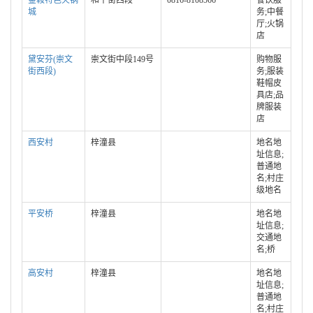
金鞍特色火锅
和平街西段
0816-8108566
餐饮服
城
务;中餐
厅;火锅
店
黛安芬(崇文
崇文街中段149号
购物服
街西段)
务;服装
鞋帽皮
具店;品
牌服装
店
西安村
梓潼县
地名地
址信息;
普通地
名;村庄
级地名
平安桥
梓潼县
地名地
址信息;
交通地
名;桥
高安村
梓潼县
地名地
址信息;
普通地
名;村庄