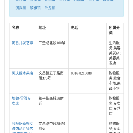
演武镇
黎雅镇
卧龙镇
名称
地址
电话
所属分
类
阿香儿发艺馆
三圣路北段160号
生活服
务;美容
美发店;
美容美
发店
阿庆嫂水果店
文昌镇五丁路南
0816-8213088
购物服
段376号
务;综合
市场;果
品市场
埃顿·雪雅专
和平街西段56附
购物服
卖店
近
务;专卖
店;专营
店
哎呀呀新鲜女
文昌路中段384号
购物服
孩饰品连锁店
附近
务;专卖