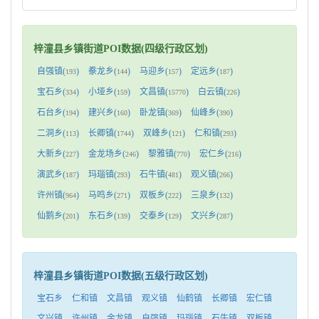
梓潼县乡镇街道POI数据(四级行政区划)
自强镇(
)
豢龙乡(
)
马迎乡(
)
定远乡(
)
193
144
157
187
宝石乡(
)
小垭乡(
)
文昌镇(
)
白云镇(
)
334
159
15770
226
石台乡(
)
建兴乡(
)
卧龙镇(
)
仙峰乡(
)
194
160
369
390
二洞乡(
)
长卿镇(
)
双峰乡(
)
仁和镇(
)
113
1744
121
293
大新乡(
)
金龙场乡(
)
黎雅镇(
)
宏仁乡(
)
227
246
770
216
演武乡(
)
玛瑙镇(
)
石牛镇(
)
观义镇(
)
187
293
481
266
许州镇(
)
马鸣乡(
)
双板乡(
)
三泉乡(
)
964
271
222
132
仙鹅乡(
)
东石乡(
)
交泰乡(
)
文兴乡(
)
201
139
129
287
梓潼县乡镇街道POI数据(五级行政区划)
宝石乡
仁和镇
文昌镇
观义镇
仙鹤镇
长卿镇
宏仁镇
文兴镇
许州镇
金龙镇
自强镇
玛瑙镇
石牛镇
双板镇