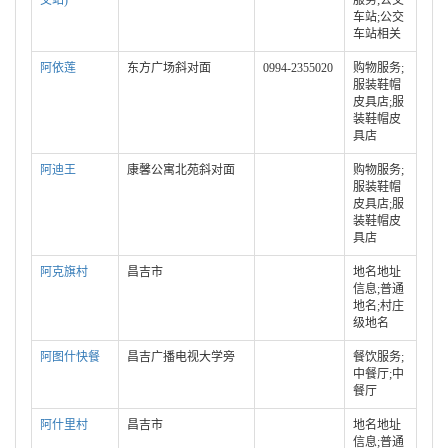
交站)
服务;公交
车站;公交
车站相关
阿依莲
东方广场斜对面
0994-2355020
购物服务;
服装鞋帽
皮具店;服
装鞋帽皮
具店
阿迪王
康馨公寓北苑斜对面
购物服务;
服装鞋帽
皮具店;服
装鞋帽皮
具店
阿克旗村
昌吉市
地名地址
信息;普通
地名;村庄
级地名
阿图什快餐
昌吉广播电视大学旁
餐饮服务;
中餐厅;中
餐厅
阿什里村
昌吉市
地名地址
信息;普通