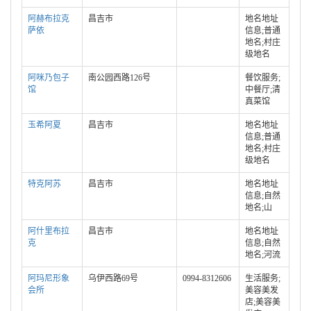
阿赫布拉克
昌吉市
地名地址
萨依
信息;普通
地名;村庄
级地名
阿咪乃包子
南公园西路126号
餐饮服务;
馆
中餐厅;清
真菜馆
玉希阿夏
昌吉市
地名地址
信息;普通
地名;村庄
级地名
特克阿苏
昌吉市
地名地址
信息;自然
地名;山
阿什里布拉
昌吉市
地名地址
克
信息;自然
地名;河流
阿玛尼形象
乌伊西路69号
0994-8312606
生活服务;
会所
美容美发
店;美容美