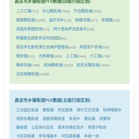
昌吉市乡镇街道POI数据(四级行政区划)
二六工镇(
)
中山路街道(
)
宁边路街道(
)
757
7004
3530
建国路街道(
)
庙尔沟乡(
)
硫磺沟镇(
)
滨湖镇(
)
13299
118
217
535
兵团共青团农场(
)
阿什里哈萨克民族乡(
)
552
260
新疆昌吉国家农业科技园区(
)
85
昌吉市北部荒漠生态保护管理站(
)
兵团军户农场(
)
103
324
佃坝镇(
)
大西渠镇(
)
三工镇(
)
六工镇(
)
353
1090
1464
1748
榆树沟镇(
)
绿洲路街道(
)
延安北路街道(
)
1408
12187
12042
北京南路街道(
)
15648
昌吉市乡镇街道POI数据(五级行政区划)
工业园区街道
葡萄镇
阿瓦提镇
拜什艾日克镇
恰特喀勒乡
亚欧东路街道
亚欧西路街道
多浪乡
惠远镇
良繁场
桑株镇
公安局付业队
塔木托格拉克乡
界梁子牧场
卡拉苏街道
伊车嘎善乡
阿瓦提县属
丰收一场