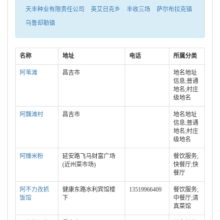
天丰种业有限责任公司
英艾日克乡
丰收三场
萨尔布拉克镇
乌鲁却勒镇
名称
地址
电话
所属分类
阿苇滩
昌吉市
地名地址
信息;普通
地名;村庄
级地名
阿魏滩村
昌吉市
地名地址
信息;普通
地名;村庄
级地名
阿臻米粉
延安路飞马财富广场
餐饮服务;
(近州菜市场)
快餐厅;快
餐厅
阿不力孜抓
健康东路水利宾馆楼
13519966409
餐饮服务;
饭馆
下
中餐厅;清
真菜馆