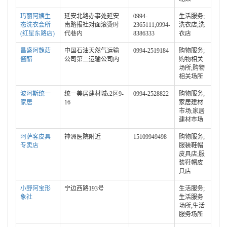
玛丽阿姨生
延安北路办事处延安
0994-
生活服务;
态洗衣会所
南路报社对面滚烫时
2365111;0994-
洗衣店;洗
(红星东路店)
代巷内
8386333
衣店
昌盛阿魏菇
中国石油天然气运输
0994-2519184
购物服务;
酱醋
公司第二运输公司内
购物相关
场所;购物
相关场所
波阿斯统一
统一美居建材城c2区9-
0994-2528822
购物服务;
家居
16
家居建材
市场;家居
建材市场
阿萨客皮具
神洲医院附近
15109949498
购物服务;
专卖店
服装鞋帽
皮具店;服
装鞋帽皮
具店
小野阿宝形
宁边西路193号
生活服务;
象社
生活服务
场所;生活
服务场所