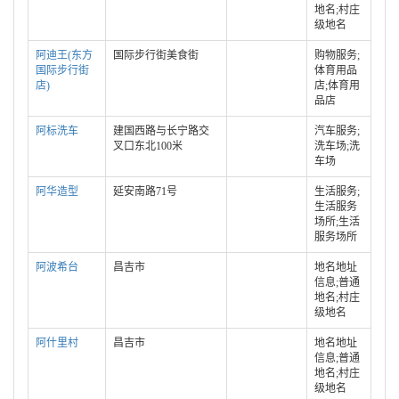
地名;村庄
级地名
阿迪王(东方
国际步行街美食街
购物服务;
国际步行街
体育用品
店)
店;体育用
品店
阿标洗车
建国西路与长宁路交
汽车服务;
叉口东北100米
洗车场;洗
车场
阿华造型
延安南路71号
生活服务;
生活服务
场所;生活
服务场所
阿波希台
昌吉市
地名地址
信息;普通
地名;村庄
级地名
阿什里村
昌吉市
地名地址
信息;普通
地名;村庄
级地名