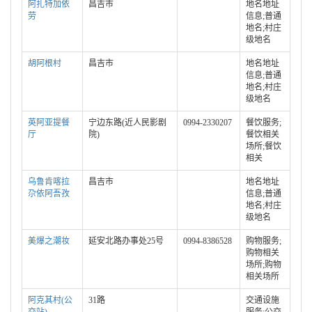
阿扎特加依
昌吉市
地名地址
劳
信息;普通
地名;村庄
级地名
胡阿根村
昌吉市
地名地址
信息;普通
地名;村庄
级地名
英阿亚提餐
宁边东路(近人民影剧
0994-2330207
餐饮服务;
厅
院)
餐饮相关
场所;餐饮
相关
乌鲁肯喀拉
昌吉市
地名地址
尕依阿吾孜
信息;普通
地名;村庄
级地名
美爆之潮妆
延安北路办事处25号
0994-8386528
购物服务;
购物相关
场所;购物
相关场所
阿克其村(公
31路
交通设施