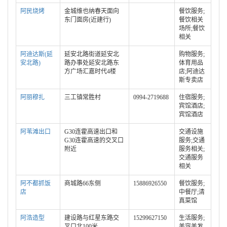
阿民烧烤
金城维也纳春天面向
餐饮服务;
东门面房(近建行)
餐饮相关
场所;餐饮
相关
阿迪达斯(延
延安北路街道延安北
购物服务;
安北路)
路办事处延安北路东
体育用品
方广场汇嘉时代4楼
店;阿迪达
斯专卖店
阿丽穆扎
三工镇常胜村
0994-2719688
住宿服务;
宾馆酒店;
宾馆酒店
阿苇滩出口
G30连霍高速出口和
交通设施
G30连霍高速的交叉口
服务;交通
附近
服务相关;
交通服务
相关
阿不都抓饭
商城路66东侧
15886926550
餐饮服务;
店
中餐厅;清
真菜馆
阿浩造型
建设路与红星东路交
15299627150
生活服务;
叉口北100米
美容美发