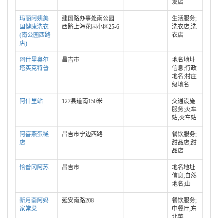
发店
玛丽阿姨美
建国路办事处南公园
生活服务;
国健康洗衣
西路上海花园小区25-6
洗衣店;洗
(南公园西路
衣店
店)
阿什里奥尔
昌吉市
地名地址
塔买克特普
信息;行政
地名;村庄
级地名
阿什里站
127县道南150米
交通设施
服务;火车
站;火车站
阿喜燕蛋糕
昌吉市宁边西路
餐饮服务;
店
甜品店;甜
品店
恰普冈阿苏
昌吉市
地名地址
信息;自然
地名;山
新月斋阿妈
延安南路208
餐饮服务;
家常菜
中餐厅;东
北菜