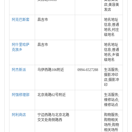
店;美容美
发店
阿克巴斯套
昌吉市
地名地址
信息;普通
地名;村庄
级地名
阿什里哈萨
昌吉市
地名地址
克族乡
信息;普通
地名;乡镇
级地名
阿杰新派
乌伊西路106附近
0994-6527288
生活服务;
摄影冲印
店;摄影冲
印
阿强修理部
北京南路62号附近
生活服务;
维修站点;
维修站点
阿利商店
宁边西路与北京北路
购物服务;
交叉处南侧路西
购物相关
场所;购物
相关场所