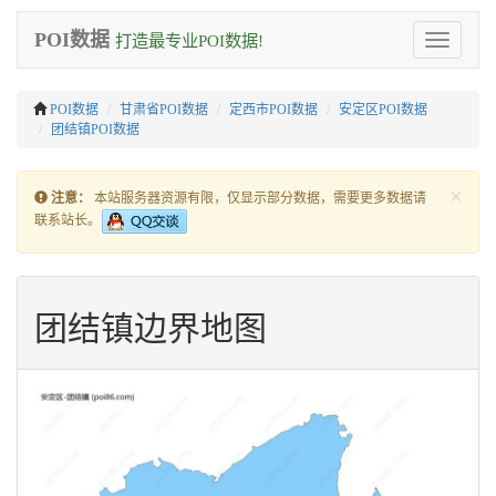
POI数据
打造最专业POI数据!
Toggle
navigation
POI数据
甘肃省POI数据
定西市POI数据
安定区POI数据
团结镇POI数据
×
注意：
本站服务器资源有限，仅显示部分数据，需要更多数据请
联系站长。
团结镇边界地图