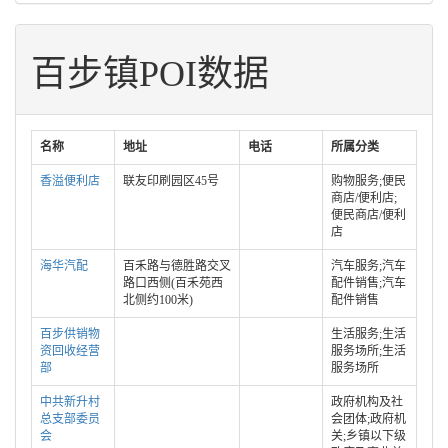
百步镇POI数据
名称
地址
电话
所属分类
香溢便利店
联友印刷园区45号
购物服务;便民
商店/便利店;
便民商店/便利
店
海华汽配
百禾路与德胜路交叉
汽车服务;汽车
路口西侧(百禾苑西
配件销售;汽车
北侧约100米)
配件销售
百步供销物
生活服务;生活
资回收经营
服务场所;生活
部
服务场所
中共新升村
政府机构及社
总支部委员
会团体;政府机
会
关;乡镇以下级