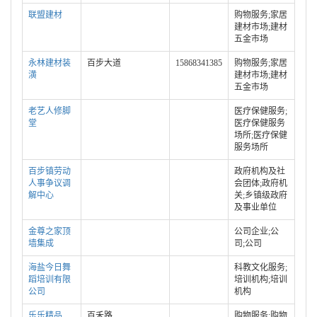
联盟建材
购物服务;家居
建材市场;建材
五金市场
永林建材装
百步大道
15868341385
购物服务;家居
潢
建材市场;建材
五金市场
老艺人修脚
医疗保健服务;
堂
医疗保健服务
场所;医疗保健
服务场所
百步镇劳动
政府机构及社
人事争议调
会团体;政府机
解中心
关;乡镇级政府
及事业单位
金尊之家顶
公司企业;公
墙集成
司;公司
海盐今日舞
科教文化服务;
蹈培训有限
培训机构;培训
公司
机构
乐乐精品
百禾路
购物服务;购物