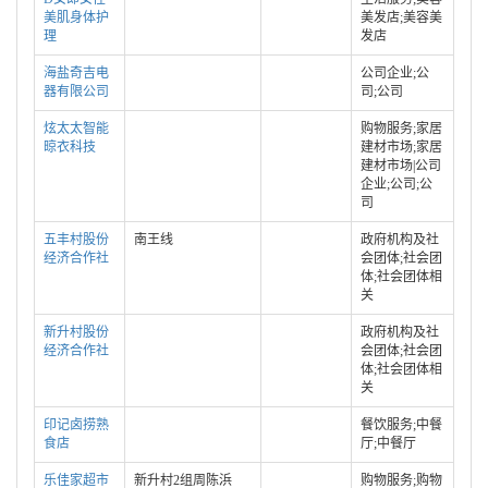
美肌身体护
美发店;美容美
理
发店
海盐奇吉电
公司企业;公
器有限公司
司;公司
炫太太智能
购物服务;家居
晾衣科技
建材市场;家居
建材市场|公司
企业;公司;公
司
五丰村股份
南王线
政府机构及社
经济合作社
会团体;社会团
体;社会团体相
关
新升村股份
政府机构及社
经济合作社
会团体;社会团
体;社会团体相
关
印记卤捞熟
餐饮服务;中餐
食店
厅;中餐厅
乐佳家超市
新升村2组周陈浜
购物服务;购物