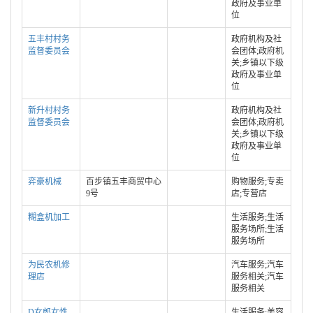
政府及事业单
位
五丰村村务
政府机构及社
监督委员会
会团体;政府机
关;乡镇以下级
政府及事业单
位
新升村村务
政府机构及社
监督委员会
会团体;政府机
关;乡镇以下级
政府及事业单
位
弈豪机械
百步镇五丰商贸中心
购物服务;专卖
9号
店;专营店
糊盒机加工
生活服务;生活
服务场所;生活
服务场所
为民农机修
汽车服务;汽车
理店
服务相关;汽车
服务相关
D女郎女性
生活服务;美容