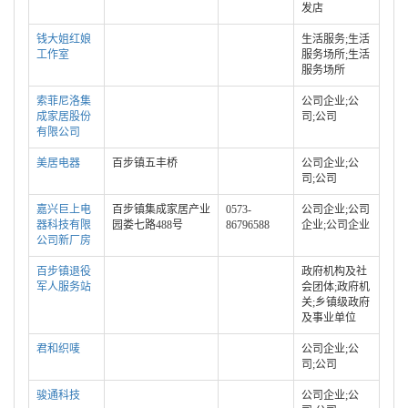
发店
钱大姐红娘
生活服务;生活
工作室
服务场所;生活
服务场所
索菲尼洛集
公司企业;公
成家居股份
司;公司
有限公司
美居电器
百步镇五丰桥
公司企业;公
司;公司
嘉兴巨上电
百步镇集成家居产业
0573-
公司企业;公司
器科技有限
园娄七路488号
86796588
企业;公司企业
公司新厂房
百步镇退役
政府机构及社
军人服务站
会团体;政府机
关;乡镇级政府
及事业单位
君和织唛
公司企业;公
司;公司
骏通科技
公司企业;公