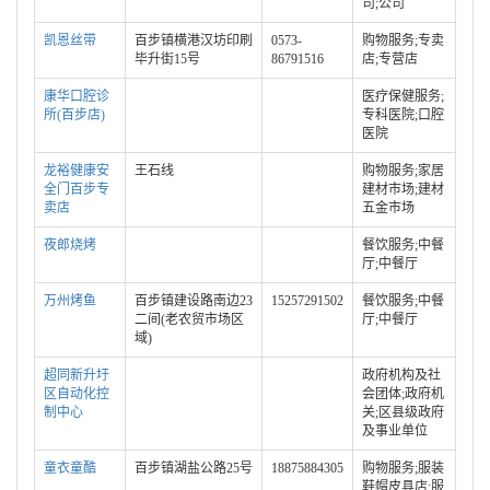
司;公司
凯恩丝带
百步镇横港汉坊印刷
0573-
购物服务;专卖
毕升街15号
86791516
店;专营店
康华口腔诊
医疗保健服务;
所(百步店)
专科医院;口腔
医院
龙裕健康安
王石线
购物服务;家居
全门百步专
建材市场;建材
卖店
五金市场
夜郎烧烤
餐饮服务;中餐
厅;中餐厅
万州烤鱼
百步镇建设路南边23
15257291502
餐饮服务;中餐
二间(老农贸市场区
厅;中餐厅
域)
超同新升圩
政府机构及社
区自动化控
会团体;政府机
制中心
关;区县级政府
及事业单位
童衣童酷
百步镇湖盐公路25号
18875884305
购物服务;服装
鞋帽皮具店;服