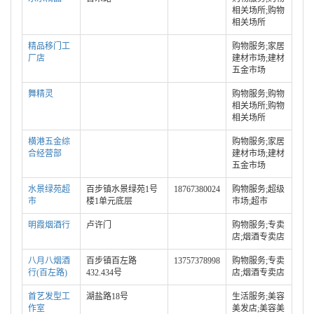
相关场所;购物
相关场所
精品移门工
购物服务;家居
厂店
建材市场;建材
五金市场
舞精灵
购物服务;购物
相关场所;购物
相关场所
横港五金综
购物服务;家居
合经营部
建材市场;建材
五金市场
水景绿苑超
百步镇水景绿苑1号
18767380024
购物服务;超级
市
楼1单元底层
市场;超市
明霞烟酒行
卢许门
购物服务;专卖
店;烟酒专卖店
八月八烟酒
百步镇百左路
13757378998
购物服务;专卖
行(百左路)
432.434号
店;烟酒专卖店
首艺发型工
湖盐路18号
生活服务;美容
作室
美发店;美容美