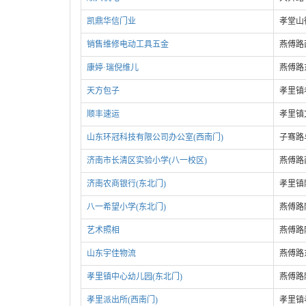
凯鼎华信门业
孝堂山
销售维修电动工具五金
燕傅路
康婷·瑞倪维儿
燕傅路
天方包子
孝里镇
顺丰速运
孝里镇
山东环冠科技有限公司办公室(西南门)
子骞路
济南市长清区实验小学(八一校区)
燕傅路
济南农商银行(东北门)
孝里镇
八一希望小学(东北门)
燕傅路
艺术照相
燕傅路
山东宇佳物流
燕傅路
孝里镇中心幼儿园(东北门)
燕傅路
孝里派出所(西南门)
孝里镇