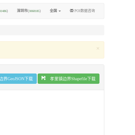
)
深圳市
(
)
全国
POI数据咨询
41486
3068185
×
界GeoJSON下载
孝里镇边界Shapefile下载