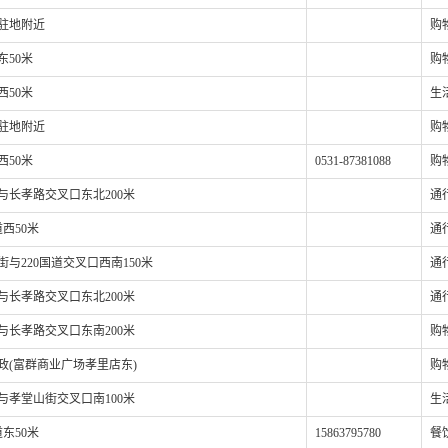
驻地附近
购
东50米
购
西50米
生
驻地附近
购
西50米
0531-87381088
购
与长孝路交叉口东北200米
通
道西50米
通
街与220国道交叉口西南150米
通
与长孝路交叉口东北200米
通
与长孝路交叉口东南200米
购
政(富群商业广场孝里店东)
购
与孝堂山街交叉口南100米
生
道东50米
15863795780
餐