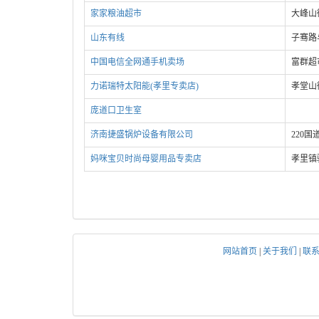
家家粮油超市
大峰山
山东有线
子骞路
中国电信全网通手机卖场
富群超
力诺瑞特太阳能(孝里专卖店)
孝堂山
庞道口卫生室
济南捷盛锅炉设备有限公司
220国
妈咪宝贝时尚母婴用品专卖店
孝里镇
网站首页
|
关于我们
|
联