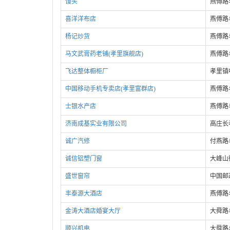
馒头
燕傅路
喜洋洋布店
燕傅路
杨记炒货
燕傅路
马文武膏药老铺(孝里旗舰店)
燕傅路
飞达整体橱柜厂
孝里镇
中国移动手机专卖店(孝里富群店)
燕傅路
士银水产店
燕傅路
济南成基实业有限公司
高庄长
诚广汽修
付燕路
诚信铝塑门窗
大峰山
盛世窗帘
中国邮
丰泰源大酒店
燕傅路
金涛大酒店婚宴大厅
大舜路
顺兴机电
大舜路