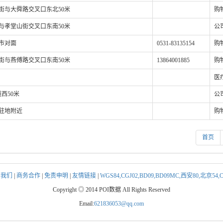
街与大舜路交叉口东北50米
购
与孝堂山街交叉口东南50米
公
市对面
0531-83135154
购
街与燕傅路交叉口东南50米
13864001885
购
医
道西50米
公
驻地附近
购
首页
系我们
|
商务合作
|
免责申明
|
友情链接
|
WGS84,CGJ02,BD09,BD09MC,西安80,北京5
Copyright ◎ 2014 POI数据 All Rights Reserved
Email:
621836053@qq.com