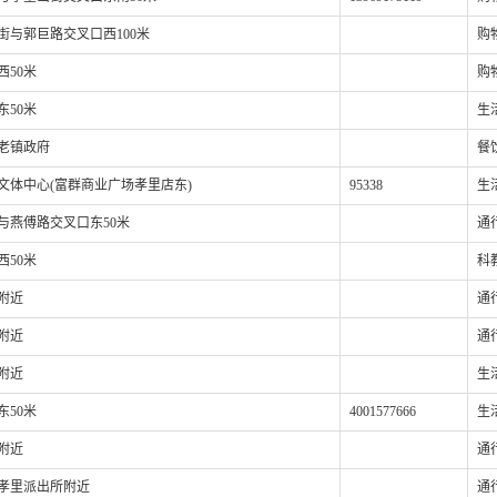
街与郭巨路交叉口西100米
购
西50米
购
东50米
生
老镇政府
餐
文体中心(富群商业广场孝里店东)
95338
生
与燕傅路交叉口东50米
通
西50米
科
附近
通
附近
通
附近
生
东50米
4001577666
生
附近
通
孝里派出所附近
通