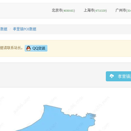
北京市
(
)
上海市
(
)
广州市
(
4030165
4751559
35
I数据
孝里镇POI数据
据请联系站长。
孝里镇边