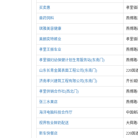
买卖惠
孝里镇
兽药饲料
燕傅路
琪雅美容健康
燕傅路
美朗奕特裤业
孝里镇
孝里王振车业
燕傅路
孝里镇妇幼保健计划生育服务站(东南门)
燕傅路
山东长青金属表面工程公司(东南门)
220国
济南孝兴建筑工程有限公司(东南门)
齐长城
孝里供销合作社(西北门)
燕傅路
张三水果店
燕傅路
海洋电脑科技合作厅
中国邮
视界牧业鲜奶配送
大舜路
新车快餐店
220国