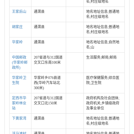
名;村庄级地名
王家后山
通渭县
地名地址信息;普通地
名;村庄级地名
胡家庄
通渭县
地名地址信息;普通地
名;村庄级地名
华家岭
通渭县
地名地址信息;自然地
名;山
中国邮政
207省道与312国道
生活服务;邮局;邮局
(华家岭邮
交叉口东南100米
政所)
华家岭卫
华家岭乡076县道
医疗保健服务;综合医
生院
西(华岭汽车站北
院;卫生院
300米)
定西市华
207省道与312国道
政府机构及社会团体;
家岭林业
交叉口北150米
政府机关;乡镇级政府
站
及事业单位
下黄家湾
通渭县
地名地址信息;普通地
名;村庄级地名
活马滩村
通渭县
地名地址信息;普通地