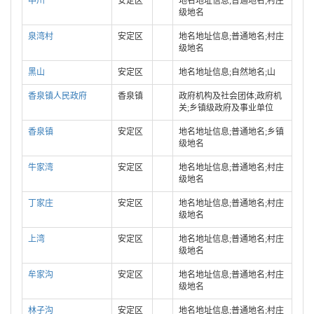
中川
安定区
地名地址信息;普通地名;村庄
级地名
泉湾村
安定区
地名地址信息;普通地名;村庄
级地名
黑山
安定区
地名地址信息;自然地名;山
香泉镇人民政府
香泉镇
政府机构及社会团体;政府机
关;乡镇级政府及事业单位
香泉镇
安定区
地名地址信息;普通地名;乡镇
级地名
牛家湾
安定区
地名地址信息;普通地名;村庄
级地名
丁家庄
安定区
地名地址信息;普通地名;村庄
级地名
上湾
安定区
地名地址信息;普通地名;村庄
级地名
牟家沟
安定区
地名地址信息;普通地名;村庄
级地名
林子沟
安定区
地名地址信息;普通地名;村庄