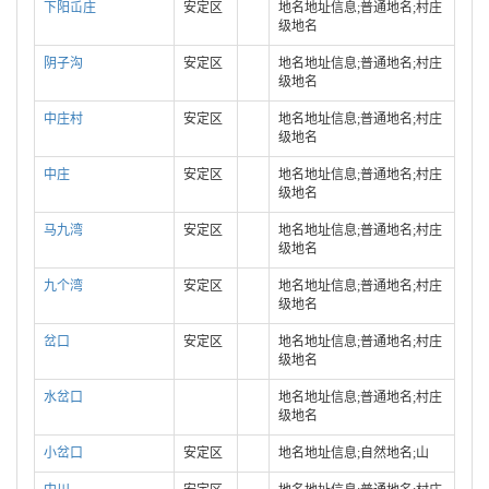
下阳屲庄
安定区
地名地址信息;普通地名;村庄
级地名
阴子沟
安定区
地名地址信息;普通地名;村庄
级地名
中庄村
安定区
地名地址信息;普通地名;村庄
级地名
中庄
安定区
地名地址信息;普通地名;村庄
级地名
马九湾
安定区
地名地址信息;普通地名;村庄
级地名
九个湾
安定区
地名地址信息;普通地名;村庄
级地名
岔口
安定区
地名地址信息;普通地名;村庄
级地名
水岔口
地名地址信息;普通地名;村庄
级地名
小岔口
安定区
地名地址信息;自然地名;山