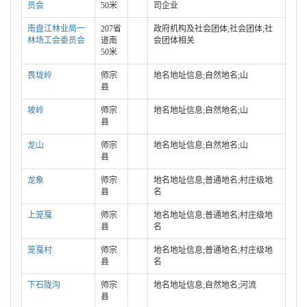
员会
50米
司企业
南盘江林业局一
207省
政府机构及社会团体;社会团体;社
林场工会委员会
道南
会团体相关
50米
畏垅岭
师宗
地名地址信息;自然地名;山
县
坡岭
师宗
地名地址信息;自然地名;山
县
龙山
师宗
地名地址信息;自然地名;山
县
龙象
师宗
地名地址信息;普通地名;村庄级地
县
名
上笼戛
师宗
地名地址信息;普通地名;村庄级地
县
名
笼戛村
师宗
地名地址信息;普通地名;村庄级地
县
名
下石陇沟
师宗
地名地址信息;自然地名;河流
县