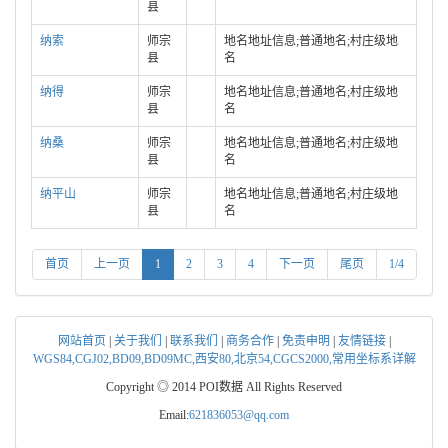
县
纳索
师宗
地名地址信息;普通地名;村庄级地
县
名
纳得
师宗
地名地址信息;普通地名;村庄级地
县
名
纳桑
师宗
地名地址信息;普通地名;村庄级地
县
名
纳平山
师宗
地名地址信息;普通地名;村庄级地
县
名
首页
上一页
1
2
3
4
下一页
尾页
1/4
网站首页
|
关于我们
|
联系我们
|
商务合作
|
免责申明
|
友情链接
|
WGS84,CGJ02,BD09,BD09MC,西安80,北京54,CGCS2000,常用坐标系详解
Copyright ◎ 2014 POI数据 All Rights Reserved
Email:
621836053@qq.com