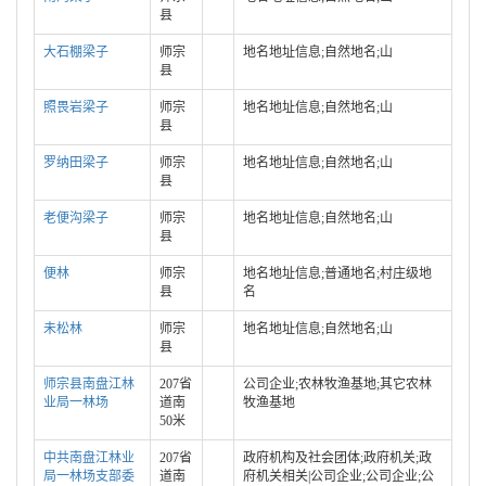
县
大石棚梁子
师宗
地名地址信息;自然地名;山
县
照畏岩梁子
师宗
地名地址信息;自然地名;山
县
罗纳田梁子
师宗
地名地址信息;自然地名;山
县
老便沟梁子
师宗
地名地址信息;自然地名;山
县
便林
师宗
地名地址信息;普通地名;村庄级地
县
名
未松林
师宗
地名地址信息;自然地名;山
县
师宗县南盘江林
207省
公司企业;农林牧渔基地;其它农林
业局一林场
道南
牧渔基地
50米
中共南盘江林业
207省
政府机构及社会团体;政府机关;政
局一林场支部委
道南
府机关相关|公司企业;公司企业;公