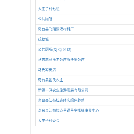
大庄子村七组
公共厕所
奇台县飞翔滴灌材料厂
疏勒城
公共厕所(Xj-Cj-0412)
马志忠马氏老饭庄原沙里饭庄
马氏凉皮店
奇台县翟氏农庄
新疆丰驿农业旅游发展有限公司
奇台县江布拉克隆庆绿色养殖
奇台县江布拉克星语星空帐篷康养中心
大庄子村委会