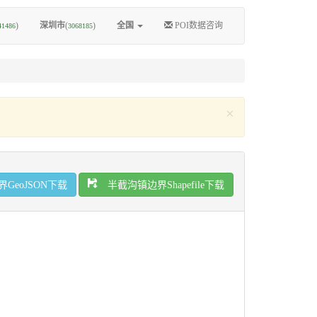
)
深圳市
(
)
全国
POI数据咨询
41486
3068185
×
eoJSON下载
半截沟镇边界Shapefile下载