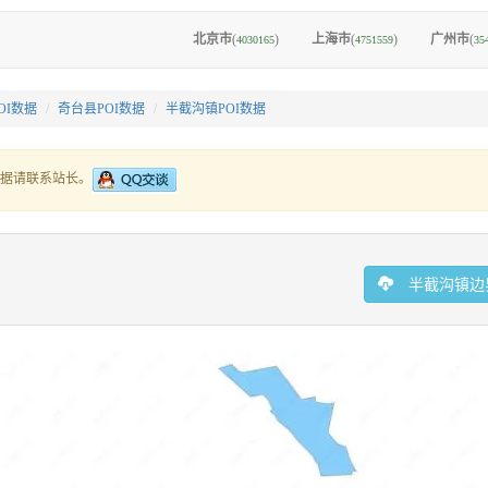
北京市
(
)
上海市
(
)
广州市
(
4030165
4751559
35
OI数据
奇台县POI数据
半截沟镇POI数据
据请联系站长。
半截沟镇边界G