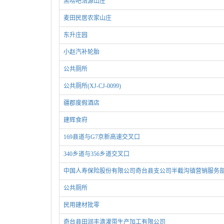
黑唠吧浩源山庄
麦田民居农家山庄
东升庄园
小赵汽补轮胎
公共厕所
公共厕所(XJ-CJ-0099)
疆郡度假酒店
建辉食府
169县道与G7京新高速交叉口
340乡道与356乡道交叉口
中国人寿保险股份有限公司奇台县支公司半截沟镇营销服务
公共厕所
民用建材批零
奇台县田润丰滴灌带生产加工有限公司