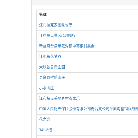
名称
江布拉克家常味餐厅
江布拉克景区(公交站)
新疆奇台县半截沟镇中葛根村委会
江小粮花梦谷
大峡谷鲁氏庄园
奇台县祥盛山庄
小水山庄
江布拉克美丽乡村农家乐
中国人民财产保险股份有限公司奇台支公司半截沟营销服务
花之恋
341乡道