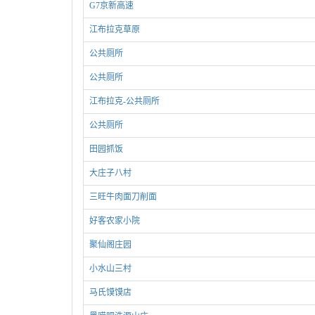
G7京新高速
江布拉克草原
公共厕所
公共厕所
江布拉克-公共厕所
公共厕所
田园抓饭
大庄子八村
三旺牛肉面刀削面
好客农家小院
聚仙阁庄园
小水山三村
马氏馍馍店