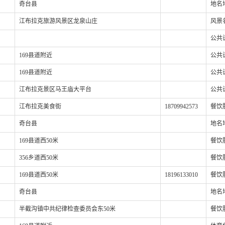
奇台县
地名
江布拉克旅游风景区龙泉山庄
风景
公共
169县道附近
公共
169县道附近
公共
江布拉克景区马王庙大平台
公共
江布拉克美食街
18709942573
餐饮
奇台县
地名
169县道西50米
餐饮
356乡道西50米
餐饮
169县道西50米
18196133010
餐饮
奇台县
地名
半截沟镇中共纪律检查委员会东50米
餐饮