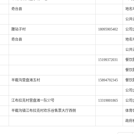
奇台县
地名
公共
腰站子村
18095905402
公司
奇台县
地名
公共
15199372031
餐饮
餐饮
半截沟营盘滩五村
15894792345
餐饮
公司
江布拉克村营盘滩一队57号
13319001865
公司
半截沟镇江布拉克村欢乐谷售票大厅西侧
体育
政府