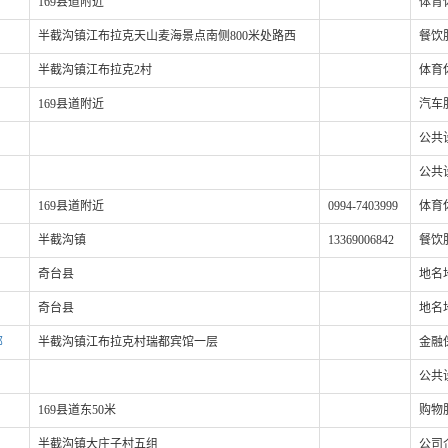
169县道附近
体育
半截沟镇江布拉克天山麦海景点南侧800米处路西
餐饮
半截沟镇江布拉克2村
体育
169县道附近
汽车
公共
公共
169县道附近
0994-7403999
体育
半截沟镇
13369006842
餐饮
奇台县
地名
奇台县
地名
部
半截沟镇江布拉克村瑞都宾馆一层
金融
公共
169县道东50米
购物
半截沟镇大庄子村五组
公司