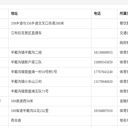
地址
电话
所属
339乡道与356乡道交叉口东南200米
餐饮
江布拉克景区直通车
交通
政府
半截沟镇半截沟二组
18139009955
体育
半截沟镇新户梁三队
15099545859
体育
半截沟镇营盘滩一村10号附1号
17797943240
体育
半截沟镇小水山三村
13179946820
体育
半截沟镇营盘滩五队71号
体育
部
169县道西50米
金融
169省道半截沟以北2公里
18194897010
体育
奇台县
地名