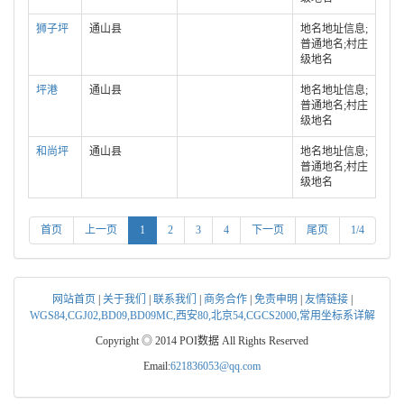
狮子坪
通山县
地名地址信息;
普通地名;村庄
级地名
坪港
通山县
地名地址信息;
普通地名;村庄
级地名
和尚坪
通山县
地名地址信息;
普通地名;村庄
级地名
首页
上一页
1
2
3
4
下一页
尾页
1/4
网站首页
|
关于我们
|
联系我们
|
商务合作
|
免责申明
|
友情链接
|
WGS84,CGJ02,BD09,BD09MC,西安80,北京54,CGCS2000,常用坐标系详解
Copyright ◎ 2014 POI数据 All Rights Reserved
Email:
621836053@qq.com