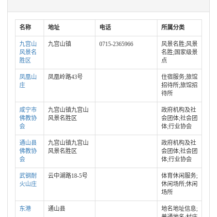
名称
地址
电话
所属分类
九宫山
九宫山镇
0715-2365966
风景名胜;风景
风景名
名胜;国家级景
胜区
点
凤凰山
凤凰岭路43号
住宿服务;旅馆
庄
招待所;旅馆招
待所
咸宁市
九宫山镇九宫山
政府机构及社
佛教协
风景名胜区
会团体;社会团
会
体;行业协会
通山县
九宫山镇九宫山
政府机构及社
佛教协
风景名胜区
会团体;社会团
会
体;行业协会
武钢耐
云中湖路18-5号
体育休闲服务;
火山庄
休闲场所;休闲
场所
东港
通山县
地名地址信息;