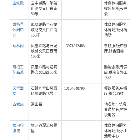
山妹歌
云中湖路与笔架
体育休闲服务;
厅
山路交叉口东南
娱乐场所;夜总
50米
会
香格里
凤凰岭路与石龙
体育休闲服务;
休闲中
峡路交叉口西南
休闲场所;休闲
心
150米
场所
琼林阁
凤凰岭路与石龙
13971812488
餐饮服务;中餐
峡路交叉口西南
厅;综合酒楼
100米
奇根工
凤凰岭路与迎宾
购物服务;专卖
艺品总
路交叉口西50米
店;珠宝首饰工
汇
艺品
天宫酒
石镇九宫山风景
13164648790
餐饮服务;中餐
楼
区凤岭路18号
厅;综合酒楼
古老庙
通山县
地名地址信息;
普通地名;村庄
级地名
银河谷
银河谷漂流风景
体育休闲服务;
漂流
区
休闲场所;水上
活动中心