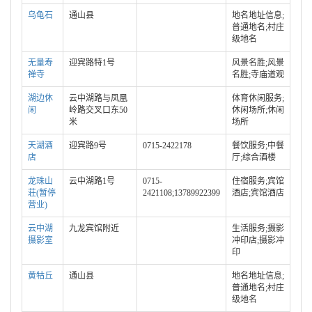
乌龟石
通山县
地名地址信息;
普通地名;村庄
级地名
无量寿
迎宾路特1号
风景名胜;风景
禅寺
名胜;寺庙道观
湖边休
云中湖路与凤凰
体育休闲服务;
闲
岭路交叉口东50
休闲场所;休闲
米
场所
天湖酒
迎宾路9号
0715-2422178
餐饮服务;中餐
店
厅;综合酒楼
龙珠山
云中湖路1号
0715-
住宿服务;宾馆
荘(暂停
2421108;13789922399
酒店;宾馆酒店
营业)
云中湖
九龙宾馆附近
生活服务;摄影
摄影室
冲印店;摄影冲
印
黄牯丘
通山县
地名地址信息;
普通地名;村庄
级地名