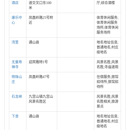
酒店
道交叉口东100
厅;综合酒楼
米
康乐中
凤凰岭路25号附
体育休闲服务;
心
近
体育休闲服务
场所;体育休闲
服务场所
湾里
通山县
地名地址信息;
普通地名;村庄
级地名
无量寿
迎宾路特1号
风景名胜;风景
禅寺
名胜;寺庙道观
明珠山
凤凰岭路47号
住宿服务;旅馆
庄
招待所;旅馆招
待所
石龙峡
九宫山镇九宫山
风景名胜;风景
风景名胜区
名胜相关;旅游
景点
下垄
通山县
地名地址信息;
普通地名;村庄
级地名