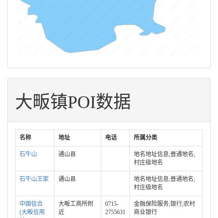
大畈镇POI数据
名称
地址
电话
所属分类
石牛山
通山县
地名地址信息;普通地名;
村庄级地名
石牛山王家
通山县
地名地址信息;普通地名;
村庄级地名
中国信合
大畈工商所附
0715-
金融保险服务;银行;农村
(大畈信用
近
2755631
商业银行