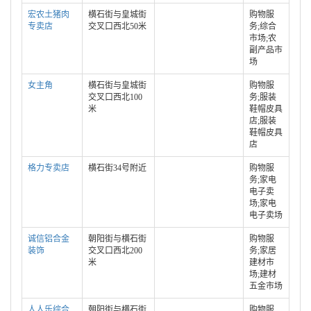
宏农土猪肉
横石街与皇城街
购物服
专卖店
交叉口西北50米
务;综合
市场;农
副产品市
场
女主角
横石街与皇城街
购物服
交叉口西北100
务;服装
米
鞋帽皮具
店;服装
鞋帽皮具
店
格力专卖店
横石街34号附近
购物服
务;家电
电子卖
场;家电
电子卖场
诚信铝合金
朝阳街与横石街
购物服
装饰
交叉口西北200
务;家居
米
建材市
场;建材
五金市场
人人乐综合
朝阳街与横石街
购物服