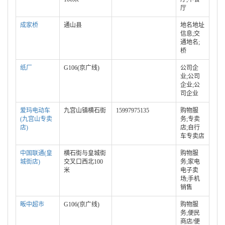
厅
成家桥
通山县
地名地址
信息;交
通地名;
桥
纸厂
G106(京广线)
公司企
业;公司
企业;公
司企业
爱玛电动车
九宫山镇横石街
15997975135
购物服
(九宫山专卖
务;专卖
店)
店;自行
车专卖店
中国联通(皇
横石街与皇城街
购物服
城街店)
交叉口西北100
务;家电
米
电子卖
场;手机
销售
畈中超市
G106(京广线)
购物服
务;便民
商店/便