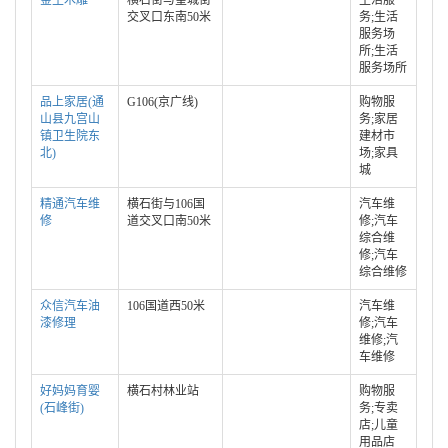
金生木雕
横石街与皇城街
生活服
交叉口东南50米
务;生活
服务场
所;生活
服务场所
品上家居(通
G106(京广线)
购物服
山县九宫山
务;家居
镇卫生院东
建材市
北)
场;家具
城
精通汽车维
横石街与106国
汽车维
修
道交叉口南50米
修;汽车
综合维
修;汽车
综合维修
众信汽车油
106国道西50米
汽车维
漆修理
修;汽车
维修;汽
车维修
好妈妈育婴
横石村林业站
购物服
(石峰街)
务;专卖
店;儿童
用品店