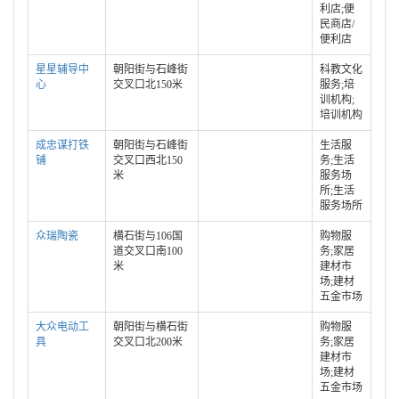
利店;便
民商店/
便利店
星星辅导中
朝阳街与石峰街
科教文化
心
交叉口北150米
服务;培
训机构;
培训机构
成忠谋打铁
朝阳街与石峰街
生活服
铺
交叉口西北150
务;生活
米
服务场
所;生活
服务场所
众瑞陶瓷
横石街与106国
购物服
道交叉口南100
务;家居
米
建材市
场;建材
五金市场
大众电动工
朝阳街与横石街
购物服
具
交叉口北200米
务;家居
建材市
场;建材
五金市场