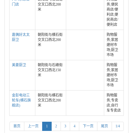
门店
交叉口西北200
务;便民
米
商店/便
利店;便
民商店/
便利店
嘉偶好太太
朝阳街与横石街
购物服
厨卫
交叉口西北200
务;家居
米
建材市
场;厨卫
市场
美菱厨卫
朝阳街与石峰街
购物服
交叉口西北150
务;家居
米
建材市
场;厨卫
市场
金彭电动三
朝阳街与横石街
购物服
轮车(横石旗
交叉口西北200
务;专卖
舰店)
米
店;自行
车专卖店
首页
上一页
1
2
3
4
下一页
尾页
1/4