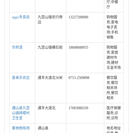
厅;中餐
厅
oppo专卖店
九宫山镇农行旁
13227200090
购物服
边
务;家电
电子卖
场;手机
销售
华邦漆
九宫山镇横石街
18608688955
购物服
务;家居
建材市
场;建材
五金市场
喜来乐农庄
通羊大道北50米
0715-2509898
餐饮服
务;餐饮
相关场
所;餐饮
相关
通山县九宫
通羊大道北
17683988339
医疗保健
山镇排楼村
服务;诊
卫生室
所;诊所
黄垉柑桔场
通山县
地名地址