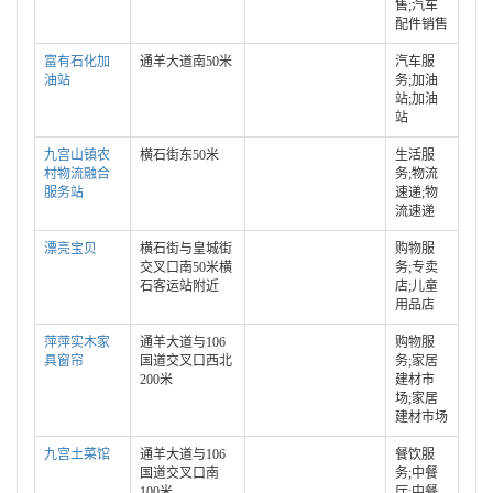
售;汽车
配件销售
富有石化加
通羊大道南50米
汽车服
油站
务;加油
站;加油
站
九宫山镇农
横石街东50米
生活服
村物流融合
务;物流
服务站
速递;物
流速递
漂亮宝贝
横石街与皇城街
购物服
交叉口南50米横
务;专卖
石客运站附近
店;儿童
用品店
萍萍实木家
通羊大道与106
购物服
具窗帘
国道交叉口西北
务;家居
200米
建材市
场;家居
建材市场
九宫土菜馆
通羊大道与106
餐饮服
国道交叉口南
务;中餐
100米
厅;中餐