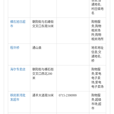
信息;普
通地名;
村庄级地
名
横石旭日超
朝阳街与石峰街
购物服
市
交叉口东南50米
务;购物
相关场
所;购物
相关场所
程许桥
通山县
地名地址
信息;交
通地名;
桥
海尔专卖店
朝阳街与横石街
购物服
交叉口西北200
务;家电
米
电子卖
场;家电
电子卖场
移民新湾批
通羊大道南50米
0715-2390999
购物服
发超市
务;超级
市场;超
市