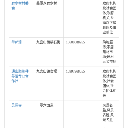
碧水村村委
燕厦乡碧水村
政府机构
会
及社会团
体;政府
机关;乡
镇以下级
政府及事
业单位
华邦漆
九宫山镇横石街
18608688955
购物服
务;家居
建材市
场;建材
五金市场
通山顺和种
九宫山镇官堰
15997968555
政府机构
养殖专业合
及社会团
作社
体;社会
团体;社
会团体相
关
灵觉寺
一零六国道
风景名
胜;风景
名胜;风
景名胜