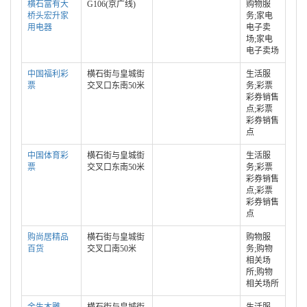
横石富有大
G106(京广线)
购物服
桥头宏升家
务;家电
用电器
电子卖
场;家电
电子卖场
中国福利彩
横石街与皇城街
生活服
票
交叉口东南50米
务;彩票
彩券销售
点;彩票
彩券销售
点
中国体育彩
横石街与皇城街
生活服
票
交叉口东南50米
务;彩票
彩券销售
点;彩票
彩券销售
点
购尚居精品
横石街与皇城街
购物服
百货
交叉口南50米
务;购物
相关场
所;购物
相关场所