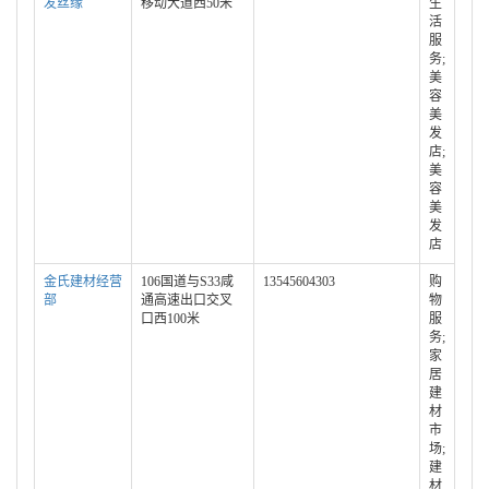
发丝缘
移动大道西50米
生
活
服
务;
美
容
美
发
店;
美
容
美
发
店
金氏建材经营
106国道与S33咸
13545604303
购
部
通高速出口交叉
物
口西100米
服
务;
家
居
建
材
市
场;
建
材