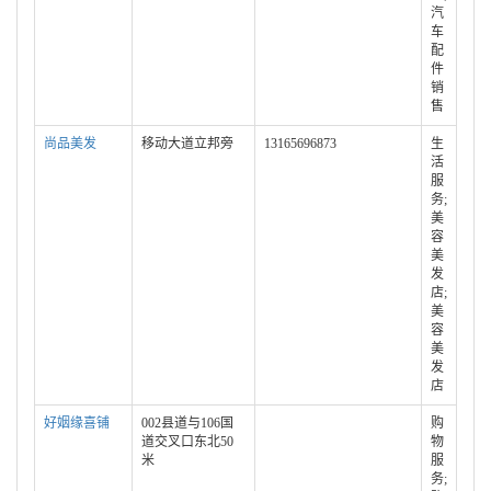
汽
车
配
件
销
售
尚品美发
移动大道立邦旁
13165696873
生
活
服
务;
美
容
美
发
店;
美
容
美
发
店
好姻缘喜铺
002县道与106国
购
道交叉口东北50
物
米
服
务;