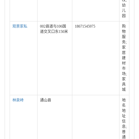
校;
幼
儿
园
观景家私
002县道与106国
18671545975
购
道交叉口东150米
物
服
务;
家
居
建
材
市
场;
家
具
城
林泉峙
通山县
地
名
地
址
信
息;
普
通