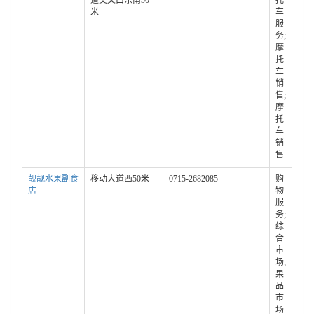
道交叉口东南50
托
米
车
服
务;
摩
托
车
销
售;
摩
托
车
销
售
靓靓水果副食
移动大道西50米
0715-2682085
购
店
物
服
务;
综
合
市
场;
果
品
市
场