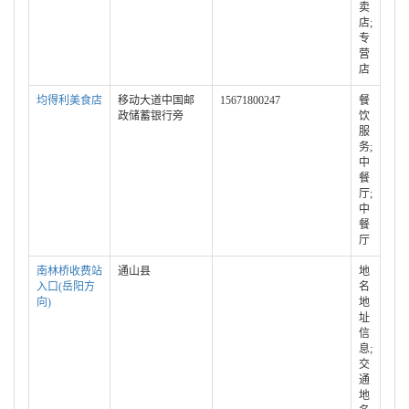
卖
店;
专
营
店
均得利美食店
移动大道中国邮
15671800247
餐
政储蓄银行旁
饮
服
务;
中
餐
厅;
中
餐
厅
南林桥收费站
通山县
地
入口(岳阳方
名
向)
地
址
信
息;
交
通
地