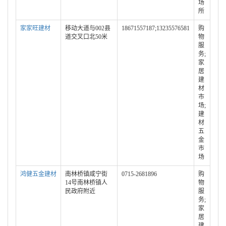
场
所
家家旺建材
移动大道与002县
18671557187;13235576581
购
道交叉口北50米
物
服
务;
家
居
建
材
市
场;
建
材
五
金
市
场
鸿健五金建材
南林桥镇咸宁街
0715-2681896
购
14号南林桥镇人
物
民政府附近
服
务;
家
居
建