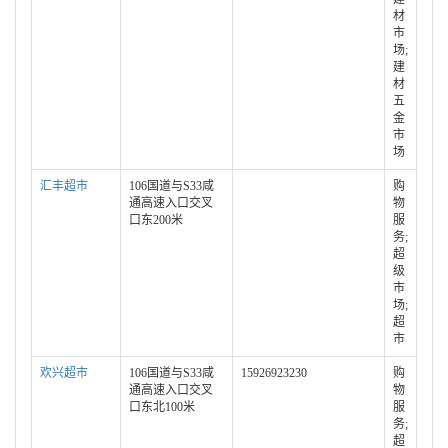
材
市
场;
建
材
五
金
市
场
汇丰超市
106国道与S33咸
购
通高速入口交叉
物
口东200米
服
务;
超
级
市
场;
超
市
欢兴超市
106国道与S33咸
15926923230
购
通高速入口交叉
物
口东北100米
服
务;
超