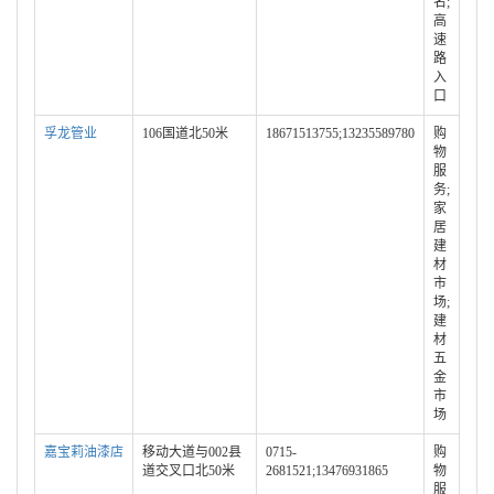
名;
高
速
路
入
口
孚龙管业
106国道北50米
18671513755;13235589780
购
物
服
务;
家
居
建
材
市
场;
建
材
五
金
市
场
嘉宝莉油漆店
移动大道与002县
0715-
购
道交叉口北50米
2681521;13476931865
物
服