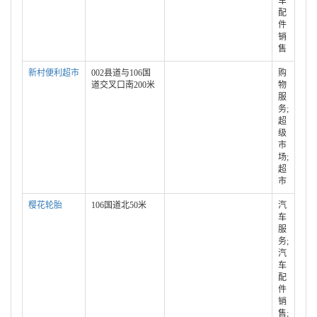
车
配
件
销
售
新村便利超市
002县道与106国
购
道交叉口南200米
物
服
务;
超
级
市
场;
超
市
樱花轮胎
106国道北50米
汽
车
服
务;
汽
车
配
件
销
售;