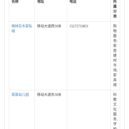
名称
地址
电话
所
属
分
类
楠林实木家私
移动大道西50米
15272733851
购
城
物
服
务;
家
居
建
材
市
场;
家
具
城
苗苗幼儿园
移动大道东50米
科
教
文
化
服
务;
学