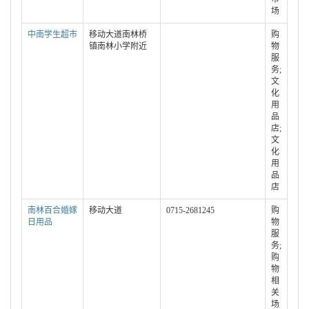
场
中南学生超市
移动大道南林桥
购
镇南林小学附近
物
服
务;
文
化
用
品
店;
文
化
用
品
店
南林百合婚嫁
移动大道
0715-2681245
购
日用品
物
服
务;
购
物
相
关
场