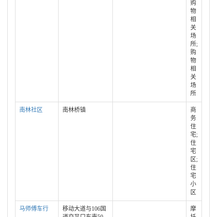
购
物
相
关
场
所;
购
物
相
关
场
所
南林社区
南林桥镇
商
务
住
宅;
住
宅
区;
住
宅
小
区
马师傅车行
移动大道与106国
摩