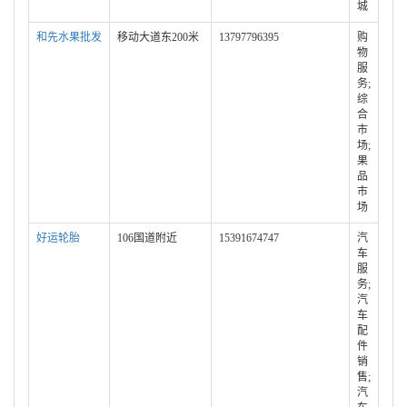
城
和先水果批发
移动大道东200米
13797796395
购
物
服
务;
综
合
市
场;
果
品
市
场
好运轮胎
106国道附近
15391674747
汽
车
服
务;
汽
车
配
件
销
售;
汽