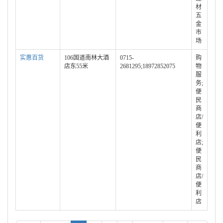
材
五
金
市
场
实惠百货
106国道南林大酒
0715-
购
店东55米
2681295;18972852075
物
服
务;
便
民
商
店/
便
利
店;
便
民
商
店/
便
利
店