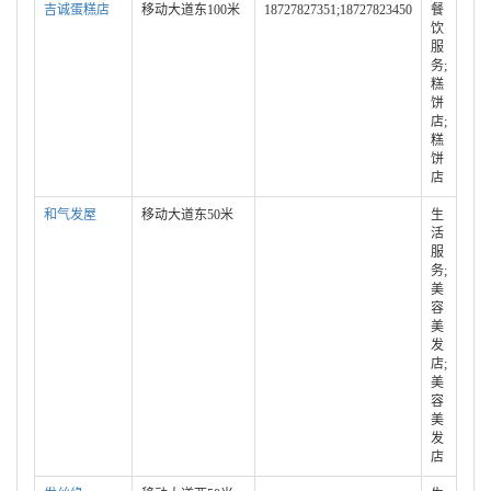
吉诚蛋糕店
移动大道东100米
18727827351;18727823450
餐
饮
服
务;
糕
饼
店;
糕
饼
店
和气发屋
移动大道东50米
生
活
服
务;
美
容
美
发
店;
美
容
美
发
店