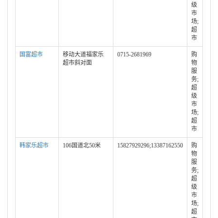
级
市
场;
超
市
国富超市
移动大道福家乐
0715-2681969
购
超市斜对面
物
服
务;
超
级
市
场;
超
市
韩家乐超市
106国道北50米
15827929296;13387162550
购
物
服
务;
超
级
市
场;
超