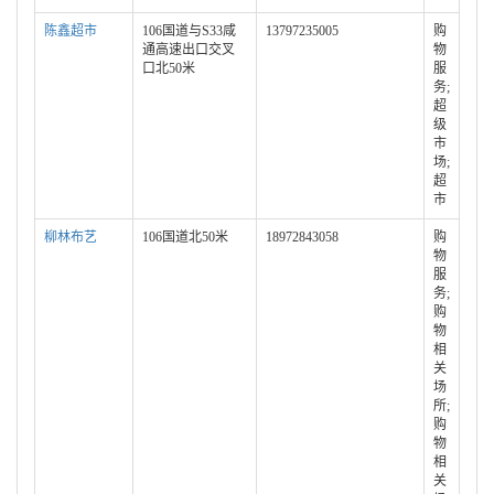
陈鑫超市
106国道与S33咸
13797235005
购
通高速出口交叉
物
口北50米
服
务;
超
级
市
场;
超
市
柳林布艺
106国道北50米
18972843058
购
物
服
务;
购
物
相
关
场
所;
购
物
相
关