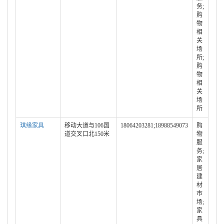
务;
购
物
相
关
场
所;
购
物
相
关
场
所
琪缘家具
移动大道与106国
18064203281;18988549073
购
道交叉口北150米
物
服
务;
家
居
建
材
市
场;
家
具