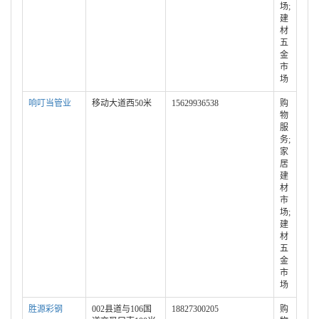
场;
建
材
五
金
市
场
响叮当管业
移动大道西50米
15629936538
购
物
服
务;
家
居
建
材
市
场;
建
材
五
金
市
场
胜源彩钢
002县道与106国
18827300205
购