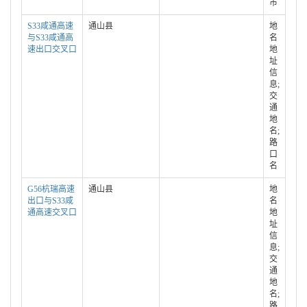
市
S33咸通高速
通山县
地
与S33咸通高
名
速出口交叉口
地
址
信
息;
交
通
地
名;
路
口
名
G56杭瑞高速
通山县
地
出口与S33咸
名
通高速交叉口
地
址
信
息;
交
通
地
名;
路