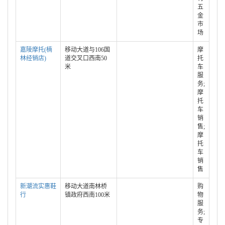
五
金
市
场
嘉陵摩托(楠
移动大道与106国
摩
林经销店)
道交叉口西南50
托
米
车
服
务;
摩
托
车
销
售;
摩
托
车
销
售
新潮流实惠鞋
移动大道南林桥
购
行
镇政府西南100米
物
服
务;
专