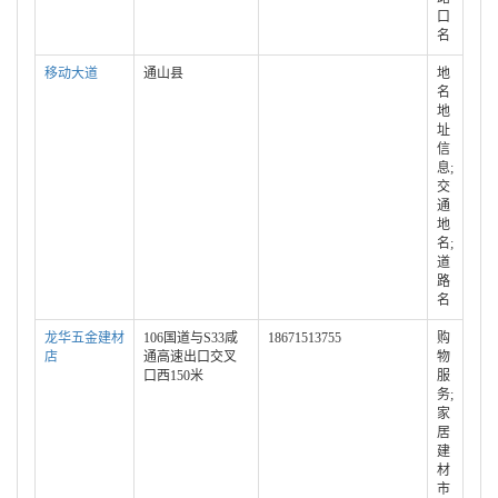
口
名
移动大道
通山县
地
名
地
址
信
息;
交
通
地
名;
道
路
名
龙华五金建材
106国道与S33咸
18671513755
购
店
通高速出口交叉
物
口西150米
服
务;
家
居
建
材
市