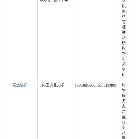
道交叉口南100米
物
服
务;
购
物
相
关
场
所;
购
物
相
关
场
所
宏昌装饰
106国道北50米
18608686986;15377199801
购
物
服
务;
家
居
建
材
市
场;
建