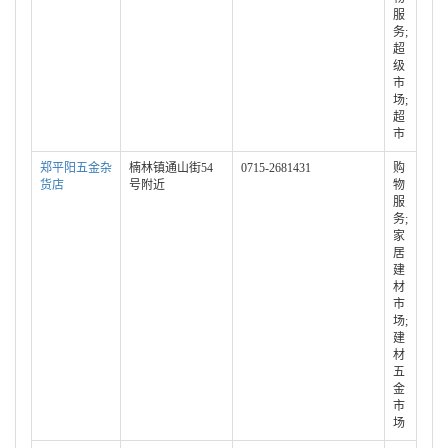
服
务;
超
级
市
场;
超
市
郑平阳五金杂
楠林镇通山街54
0715-2681431
购
货店
号附近
物
服
务;
家
居
建
材
市
场;
建
材
五
金
市
场