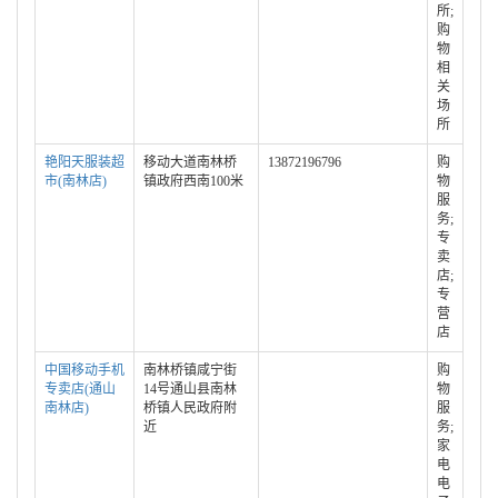
所;
购
物
相
关
场
所
艳阳天服装超
移动大道南林桥
13872196796
购
市(南林店)
镇政府西南100米
物
服
务;
专
卖
店;
专
营
店
中国移动手机
南林桥镇咸宁街
购
专卖店(通山
14号通山县南林
物
南林店)
桥镇人民政府附
服
近
务;
家
电
电