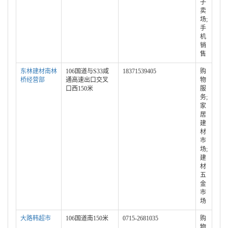
子
卖
场;
手
机
销
售
东林建材南林
106国道与S33咸
18371539405
购
桥经营部
通高速出口交叉
物
口西150米
服
务;
家
居
建
材
市
场;
建
材
五
金
市
场
大路韩超市
106国道南150米
0715-2681035
购
物