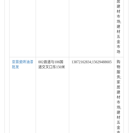
居
建
材
市
场;
建
材
五
金
市
场
亚苗瓷砖油漆
002县道与106国
13872162834;15629488605
购
批发
道交叉口东150米
物
服
务;
家
居
建
材
市
场;
建
材
五
金
市