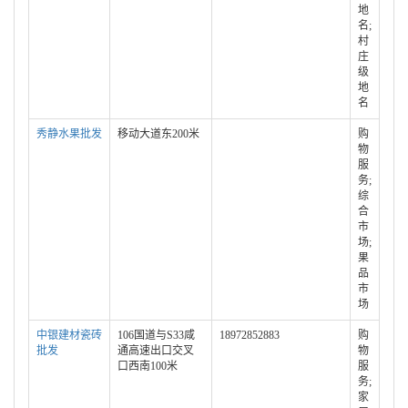
地
名;
村
庄
级
地
名
秀静水果批发
移动大道东200米
购
物
服
务;
综
合
市
场;
果
品
市
场
中银建材瓷砖
106国道与S33咸
18972852883
购
批发
通高速出口交叉
物
口西南100米
服
务;
家