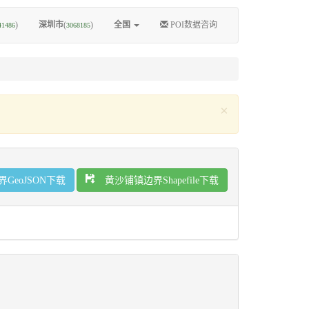
)
深圳市
(
)
全国
POI数据咨询
41486
3068185
×
eoJSON下载
黄沙铺镇边界Shapefile下载