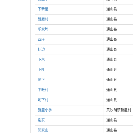
下新屋
通山县
新屋村
通山县
乐家坞
通山县
西庄
通山县
虾边
通山县
下朱
通山县
下叶
通山县
墈下
通山县
下畈村
通山县
坳下村
通山县
新屋小学
黄沙铺镇新屋村
谢家
通山县
熊家山
通山县