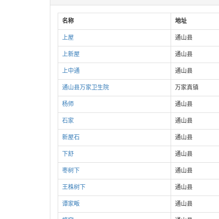
名称
地址
上屋
通山县
上新屋
通山县
上中通
通山县
通山县万家卫生院
万家真镇
杨师
通山县
石家
通山县
新屋石
通山县
下舒
通山县
枣树下
通山县
王株树下
通山县
谭家畈
通山县