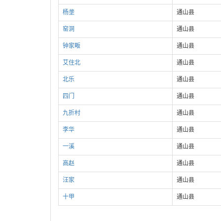
杨垄
通山县
窑洞
通山县
钟家畈
通山县
艾住北
通山县
北乐
通山县
四门
通山县
九折村
通山县
李华
通山县
一溪
通山县
高赵
通山县
汪家
通山县
十甲
通山县