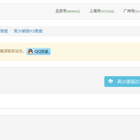
北京市
(
)
上海市
(
)
广州市
(
4030165
4751559
35
I数据
黄沙铺镇POI数据
据请联系站长。
黄沙铺镇边界G