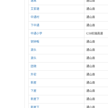
塘窝
通山县
艾家塘
通山县
中通村
通山县
下中通
通山县
中通小学
G56杭瑞高速
铜钟畈
通山县
源头
通山县
源头
通山县
团墩
通山县
外宕
通山县
新屋
通山县
下屋
通山县
新屋下
通山县
新屋下
通山县