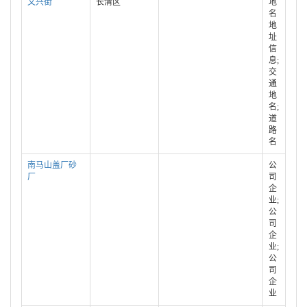
文兴街
长清区
地
名
地
址
信
息;
交
通
地
名;
道
路
名
南马山盖厂砂
公
厂
司
企
业;
公
司
企
业;
公
司
企
业