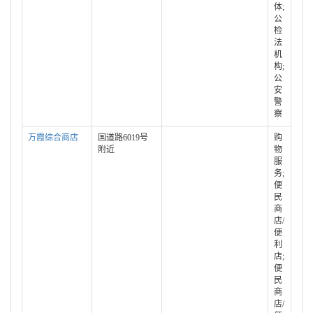
体;
公
检
法
机
构;
公
安
警
察
万霞综合商店
国道路6019号
购
附近
物
服
务;
便
民
商
店/
便
利
店;
便
民
商
店/