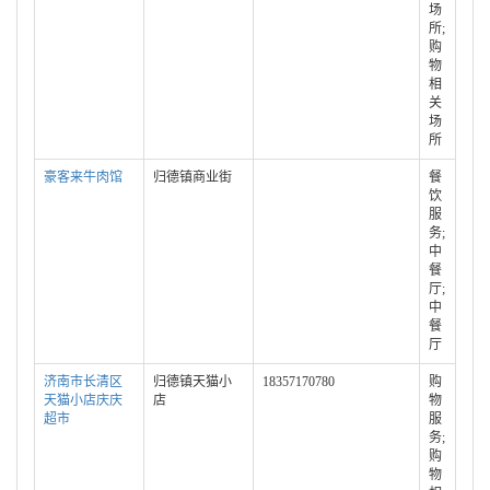
场
所;
购
物
相
关
场
所
豪客来牛肉馆
归德镇商业街
餐
饮
服
务;
中
餐
厅;
中
餐
厅
济南市长清区
归德镇天猫小
18357170780
购
天猫小店庆庆
店
物
超市
服
务;
购
物