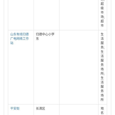
超
级
市
场;
超
市
山东有线归德
归德中心小学
生
广电网络工作
东
活
站
服
务;
生
活
服
务
场
所;
生
活
服
务
场
所
平安街
长清区
地
名