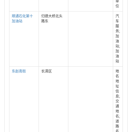
单
位
顺通石化第十
归德大桥北头
汽
加油站
路东
车
服
务;
加
油
站;
加
油
站
东赵南街
长清区
地
名
地
址
信
息;
交
通
地
名;
道
路
名