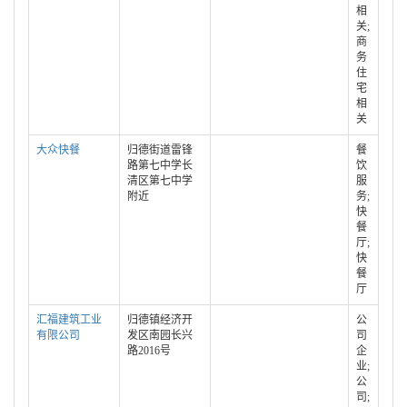
相
关;
商
务
住
宅
相
关
大众快餐
归德街道雷锋
餐
路第七中学长
饮
清区第七中学
服
附近
务;
快
餐
厅;
快
餐
厅
汇福建筑工业
归德镇经济开
公
有限公司
发区南园长兴
司
路2016号
企
业;
公
司;