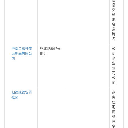
信
息;
交
通
地
名;
道
路
名
济南金和齐美
归北路8017号
公
纸制品有限公
附近
司
司
企
业;
公
司;
公
司
归德成德安置
商
社区
务
住
宅;
商
务
住
宅