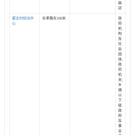
画
店
翟庄村综治中
长孝路东100米
政
心
府
机
构
及
社
会
团
体;
政
府
机
关;
乡
镇
以
下
级
政
府
及
事
业