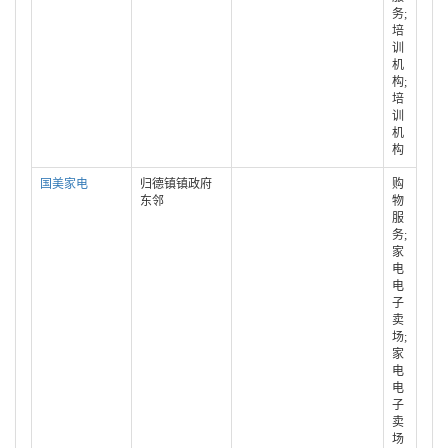
务;
培
训
机
构;
培
训
机
构
国美家电
归德镇镇政府
购
东邻
物
服
务;
家
电
电
子
卖
场;
家
电
电
子
卖
场