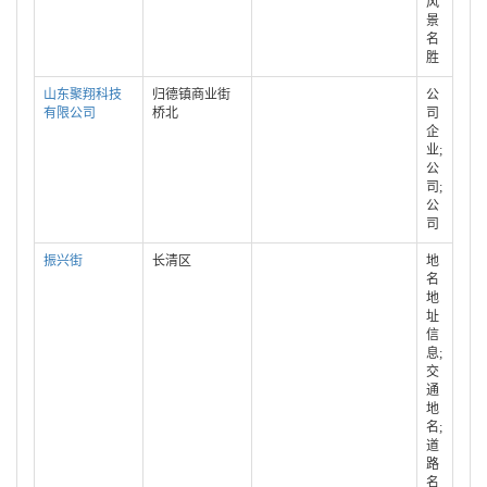
风
景
名
胜
山东聚翔科技
归德镇商业街
公
有限公司
桥北
司
企
业;
公
司;
公
司
振兴街
长清区
地
名
地
址
信
息;
交
通
地
名;
道
路
名