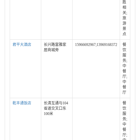
胜
相
关;
旅
游
景
点
君平大酒店
长兴路富雅家
15966692967;13969168372
餐
居商城旁
饮
服
务;
中
餐
厅;
中
餐
厅
乾丰通饭店
长清互通与104
餐
省道交叉口东
饮
100米
服
务;
中
餐
厅;