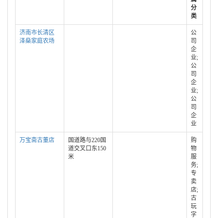
分
类
济南市长清区
公
泽燊家庭农场
司
企
业;
公
司
企
业;
公
司
企
业
万宝斋古董店
国道路与220国
购
道交叉口东150
物
米
服
务;
专
卖
店;
古
玩
字