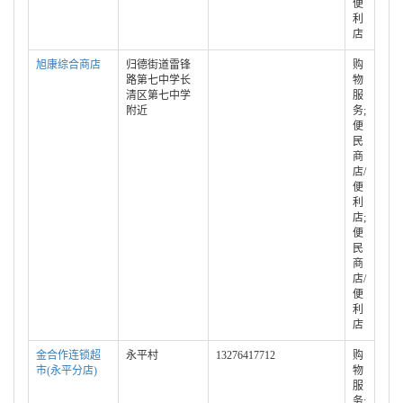
便
利
店
旭康综合商店
归德街道雷锋
购
路第七中学长
物
清区第七中学
服
附近
务;
便
民
商
店/
便
利
店;
便
民
商
店/
便
利
店
金合作连锁超
永平村
13276417712
购
市(永平分店)
物
服
务;