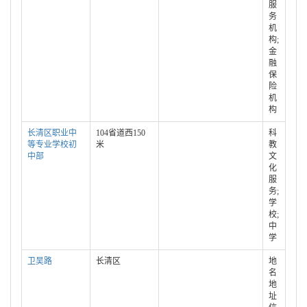
服
务
机
构;
金
融
保
险
机
构
长清区职业中
104省道西150
科
等专业学校初
米
教
中部
文
化
服
务;
学
校;
中
学
卫吴路
长清区
地
名
地
址