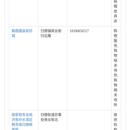
鞋
帽
皮
具
店
朝霞服装家纺
归德镇商业街
18396856527
购
城
归北路
物
服
务;
购
物
相
关
场
所;
购
物
相
关
场
所
国家税务总局
归德街道办事
政
济南市长清区
处商业街北
府
税务局归德税
机
务所
构