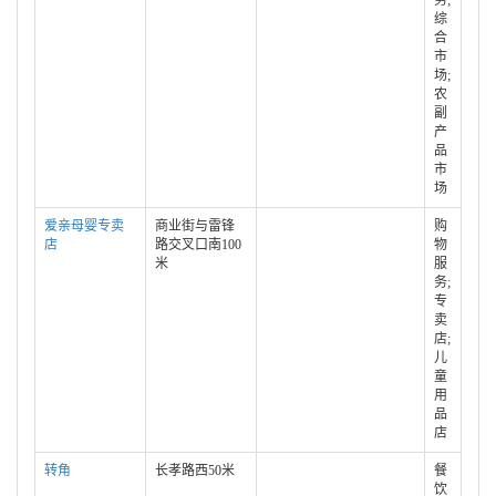
务;
综
合
市
场;
农
副
产
品
市
场
爱亲母婴专卖
商业街与雷锋
购
店
路交叉口南100
物
米
服
务;
专
卖
店;
儿
童
用
品
店
转角
长孝路西50米
餐
饮