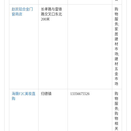
赵凯铝合金门
长孝路与雷锋
购
窗商店
路交叉口东北
物
200米
服
务;
家
居
建
材
市
场;
建
材
五
金
市
场
海薇F2C美妆直
归德镇
13356675526
购
购
物
服
务;
购
物
相
关