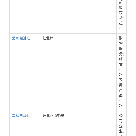
超
级
市
场;
超
市
爱凤粮油店
归北村
购
物
服
务;
综
合
市
场;
农
副
产
品
市
场
美科自动化
归北路南50米
公
司
企
业;