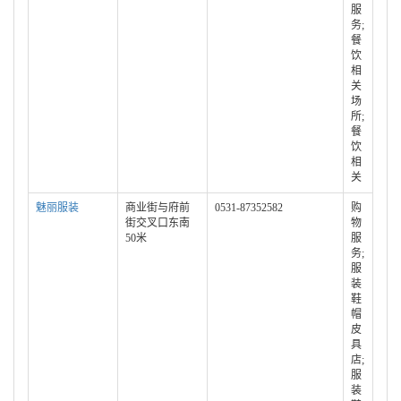
服
务;
餐
饮
相
关
场
所;
餐
饮
相
关
魅丽服装
商业街与府前
0531-87352582
购
街交叉口东南
物
50米
服
务;
服
装
鞋
帽
皮
具
店;
服
装