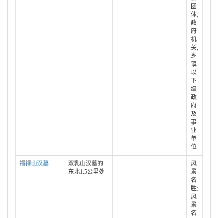
团
体;
政
府
机
关;
乡
镇
以
下
级
政
府
及
事
业
单
位
福禄山汉墓
双乳山汉墓的
风
东北1.5公里处
景
名
胜;
风
景
名