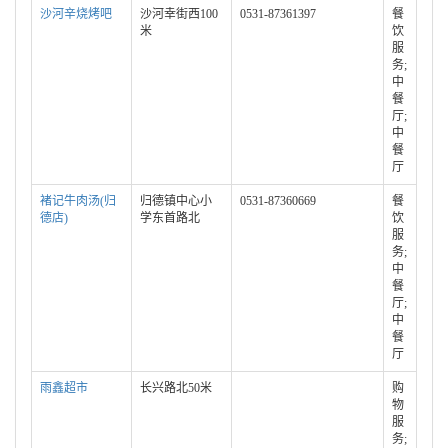
沙河辛烧烤吧
沙河幸街西100
0531-87361397
餐
米
饮
服
务;
中
餐
厅;
中
餐
厅
褚记牛肉汤(归
归德镇中心小
0531-87360669
餐
德店)
学东首路北
饮
服
务;
中
餐
厅;
中
餐
厅
雨鑫超市
长兴路北50米
购
物
服
务;