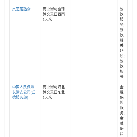
灵芝居熟食
商业街与雷锋
餐
路交叉口西南
饮
100米
服
务;
餐
饮
相
关
场
所;
餐
饮
相
关
中国人民保险
商业街与归北
金
长清支公司(归
路交叉口东北
融
德服务部)
100米
保
险
服
务;
金
融
保
险