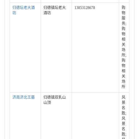
归德坛老大酒
归德镇坛老大
13853128678
购
坊
酒坊
物
服
务;
购
物
相
关
场
所;
购
物
相
关
场
所
济南济北王墓
归德镇双乳山
风
山顶
景
名
胜;
风
景
名
胜;