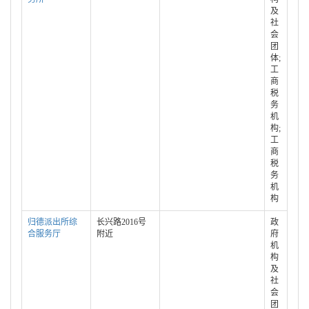
及
社
会
团
体;
工
商
税
务
机
构;
工
商
税
务
机
构
归德派出所综
长兴路2016号
政
合服务厅
附近
府
机
构
及
社
会
团