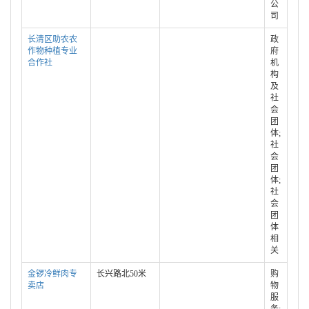
公
司
长清区助农农
政
作物种植专业
府
合作社
机
构
及
社
会
团
体;
社
会
团
体;
社
会
团
体
相
关
金锣冷鲜肉专
长兴路北50米
购
卖店
物
服