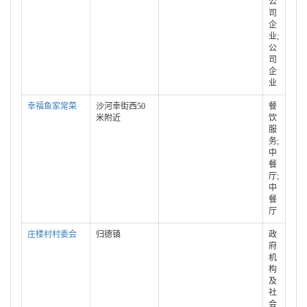
公
司
企
业;
公
司
企
业
幸福鱼家常菜
沙河幸街西50
餐
米附近
饮
服
务;
中
餐
厅;
中
餐
厅
庄楼村村委会
归德镇
政
府
机
构
及
社
会