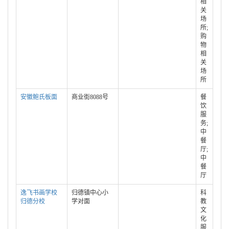
相
关
场
所;
购
物
相
关
场
所
安徽鲍氏板面
商业街8088号
餐
饮
服
务;
中
餐
厅;
中
餐
厅
逸飞书画学校
归德镇中心小
科
归德分校
学对面
教
文
化
服