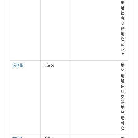
地
址
信
息;
交
通
地
名;
道
路
名
后李街
长清区
地
名
地
址
信
息;
交
通
地
名;
道
路
名