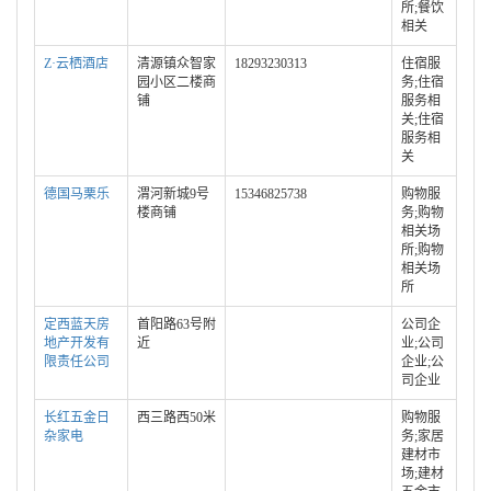
所;餐饮
相关
Z·云栖酒店
清源镇众智家
18293230313
住宿服
园小区二楼商
务;住宿
铺
服务相
关;住宿
服务相
关
德国马栗乐
渭河新城9号
15346825738
购物服
楼商铺
务;购物
相关场
所;购物
相关场
所
定西蓝天房
首阳路63号附
公司企
地产开发有
近
业;公司
限责任公司
企业;公
司企业
长红五金日
西三路西50米
购物服
杂家电
务;家居
建材市
场;建材