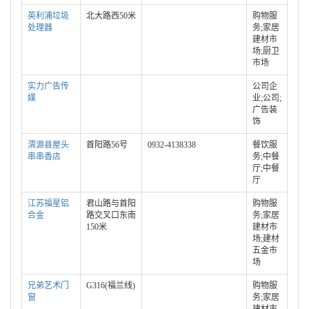
英利浦垃圾
北大路西50米
购物服
处理器
务;家居
建材市
场;厨卫
市场
实力广告传
公司企
媒
业;公司;
广告装
饰
渭源县屋头
首阳路56号
0932-4138338
餐饮服
串串香店
务;中餐
厅;中餐
厅
江苏福星铝
君山路与首阳
购物服
合金
路交叉口东南
务;家居
150米
建材市
场;建材
五金市
场
兄弟艺术门
G316(福兰线)
购物服
窗
务;家居