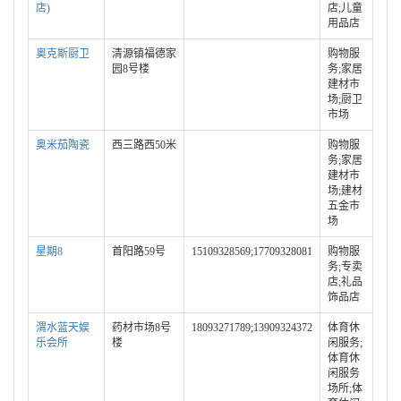
店)
店;儿童
用品店
奥克斯厨卫
清源镇福德家
购物服
园8号楼
务;家居
建材市
场;厨卫
市场
奥米茄陶瓷
西三路西50米
购物服
务;家居
建材市
场;建材
五金市
场
星期8
首阳路59号
15109328569;17709328081
购物服
务;专卖
店;礼品
饰品店
渭水蓝天娱
药材市场8号
18093271789;13909324372
体育休
乐会所
楼
闲服务;
体育休
闲服务
场所;体