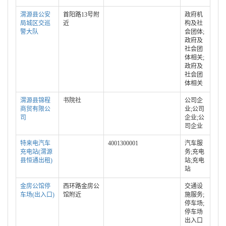
渭源县公安
首阳路13号附
政府机
局城区交巡
近
构及社
警大队
会团体;
政府及
社会团
体相关;
政府及
社会团
体相关
渭源县锦程
书院社
公司企
商贸有限公
业;公司
司
企业;公
司企业
特来电汽车
4001300001
汽车服
充电站(渭源
务;充电
县恒通出租)
站;充电
站
金房公馆停
西环路金房公
交通设
车场(出入口)
馆附近
施服务;
停车场;
停车场
出入口