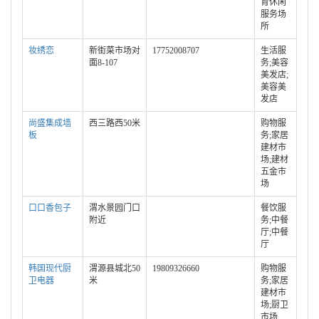
育休闲
服务场
所
妆绣恋
新街菜市场对
17752008707
生活服
面8-107
务;美容
美发店;
美容美
发店
尚盛集成墙
西三路西50米
购物服
板
务;家居
建材市
场;建材
五金市
场
口口香包子
渭水景园门口
餐饮服
附近
务;中餐
厅;中餐
厅
韩国现代厨
渭源县城北50
19809326660
购物服
卫电器
米
务;家居
建材市
场;厨卫
市场