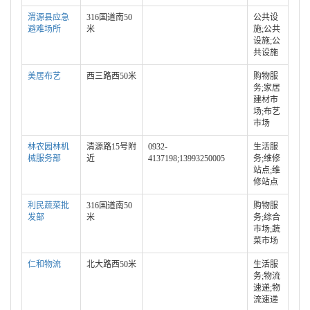
渭源县应急
316国道南50
公共设
避难场所
米
施;公共
设施;公
共设施
美居布艺
西三路西50米
购物服
务;家居
建材市
场;布艺
市场
林农园林机
清源路15号附
0932-
生活服
械服务部
近
4137198;13993250005
务;维修
站点;维
修站点
利民蔬菜批
316国道南50
购物服
发部
米
务;综合
市场;蔬
菜市场
仁和物流
北大路西50米
生活服
务;物流
速递;物
流速递