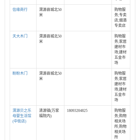
信缘商行
渭源县城北50
购物服
米
务;专卖
店;烟酒
专卖店
天大木门
渭源县城北50
购物服
米
务;家居
建材市
场;建材
五金市
场
盼盼木门
渭源县城北50
购物服
米
务;家居
建材市
场;建材
五金市
场
渭源贝之乐
清源镇(万家
18093204825
购物服
母婴生活馆
福院内)
务;购物
(中街店)
相关场
所;购物
相关场
所