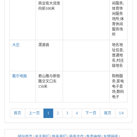
商业街大润发
闲服务;
向前100米
体育休
闲服务
场所;体
育休闲
服务场
所
大庄
渭源县
地名地
址信息;
普通地
名;村庄
级地名
戴尔电脑
君山路与新街
购物服
路交叉口东
务;家电
150米
电子卖
场;数码
电子
首页
上一页
1
2
3
4
下一页
尾页
1/4
网站首页
|
关于我们
|
联系我们
|
商务合作
|
免责申明
|
友情链接
|