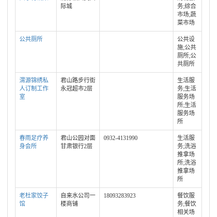
际城
务;综合
市场;蔬
菜市场
公共厕所
公共设
施;公共
厕所;公
共厕所
渭源锦绣私
君山路步行街
生活服
人订制工作
永冠超市2层
务;生活
室
服务场
所;生活
服务场
所
春雨足疗养
君山公园对面
0932-4131990
生活服
身会所
甘肃银行2层
务;洗浴
推拿场
所;洗浴
推拿场
所
老杜家饺子
自来水公司一
18093283923
餐饮服
馆
楼商铺
务;餐饮
相关场