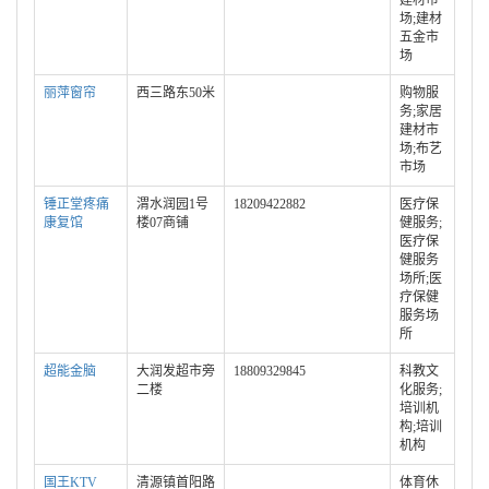
建材市
场;建材
五金市
场
丽萍窗帘
西三路东50米
购物服
务;家居
建材市
场;布艺
市场
锤正堂疼痛
渭水润园1号
18209422882
医疗保
康复馆
楼07商铺
健服务;
医疗保
健服务
场所;医
疗保健
服务场
所
超能金脑
大润发超市旁
18809329845
科教文
二楼
化服务;
培训机
构;培训
机构
国王KTV
清源镇首阳路
体育休