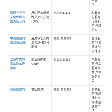
五金市
场
渭源县炎炎
君山路与新街
15593947424
科教文
文化传媒有
路交叉口东北
化服务;
限责任公司
150米
传媒机
构;传媒
机构
申通快递(甘
清源镇北大路
0932-4139558
生活服
肃渭源公司)
渭宝3号楼3号
务;物流
商铺
速递;物
流速递
渭源实惠万
加油站向西
13121123262
汽车服
家车洗车连
500米
务;汽车
锁店
服务相
关;汽车
服务相
关
诚德家纺城
君山路4号
0932-4132393
购物服
务;家居
建材市
场;家居
建材市
场