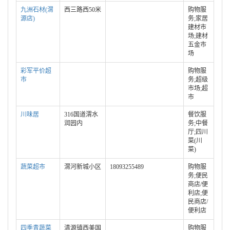
九洲石材(渭
西三路西50米
购物服
源店)
务;家居
建材市
场;建材
五金市
场
彩军平价超
购物服
市
务;超级
市场;超
市
川味居
316国道渭水
餐饮服
润园内
务;中餐
厅;四川
菜(川
菜)
蔬菜超市
渭河新城小区
18093255489
购物服
务;便民
商店/便
利店;便
民商店/
便利店
四季青蔬菜
清源镇西美国
购物服