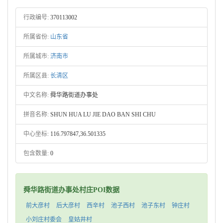
行政编号:
370113002
所属省份:
山东省
所属城市:
济南市
所属区县:
长清区
中文名称:
舜华路街道办事处
拼音名称:
SHUN HUA LU JIE DAO BAN SHI CHU
中心坐标:
116.797847,36.501335
包含数量:
0
舜华路街道办事处村庄POI数据
前大彦村
后大彦村
西辛村
池子西村
池子东村
钟庄村
小刘庄村委会
皇姑井村